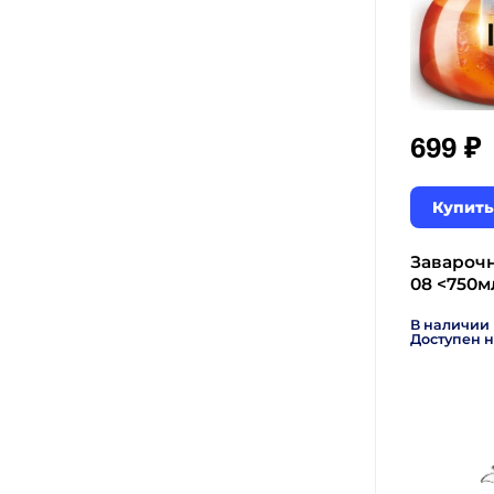
₽
699
Купить
Завароч
08 <750м
В наличии
Доступен н