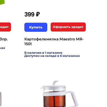
₽
399
редит
Купить
Оформить кредит
3пр.
Картофелемялка Maestro MR-
1501
нах
В наличии в
1
магазине
Доступен на складе в
6
магазинах