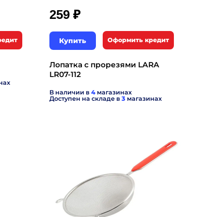
₽
259
редит
Купить
Оформить кредит
Лопатка с прорезями LARA
LR07-112
нах
В наличии в
4
магазинах
Доступен на складе в
3
магазинах