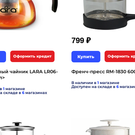
₽
799
Оформить кредит
Купить
Оформить к
ный чайник LARA LR06-
Френч-пресс RM-1830 60
л>
В наличии в
1
магазине
Доступен на складе в
6
магази
 в
1
магазине
а складе в
6
магазинах