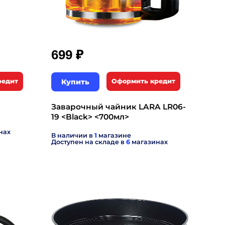
₽
699
редит
Купить
Оформить кредит
Заварочный чайник LARA LR06-
19 <Black> <700мл>
нах
В наличии в
1
магазине
Доступен на складе в
6
магазинах