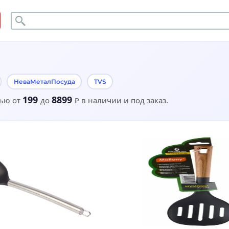
Поиск
НеваМеталПосуда
TVS
199
8899
тью от
до
₽
в наличии и под заказ.