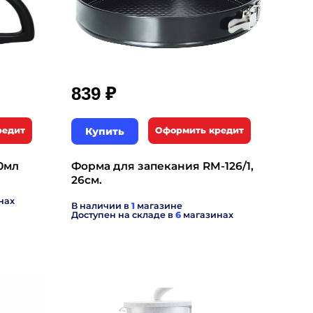
₽
839
редит
Купить
Оформить кредит
0мл
Форма для запекания RM-126/1,
26см.
нах
В наличии в
1
магазине
Доступен на складе в
6
магазинах