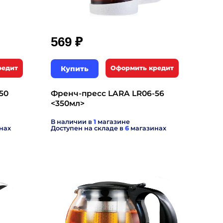
₽
569
редит
Купить
Оформить кредит
50
Френч-пресс LARA LR06-56
<350мл>
В наличии в
1
магазине
нах
Доступен на складе в
6
магазинах