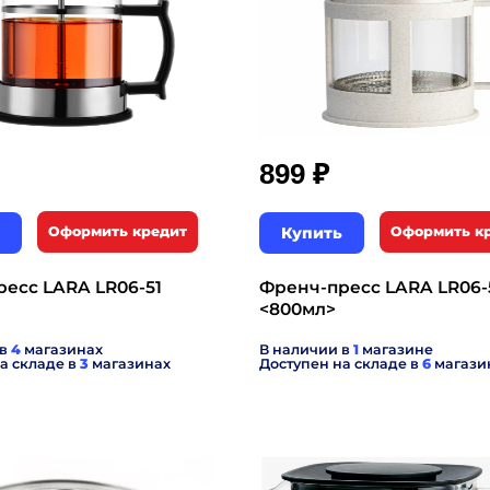
₽
899
Оформить кредит
Купить
Оформить к
есс LARA LR06-51
Френч-пресс LARA LR06-
<800мл>
 в
4
магазинах
В наличии в
1
магазине
а складе в
3
магазинах
Доступен на складе в
6
магази