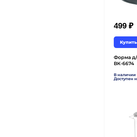
₽
499
Купить
Форма д/
ВК-6674
В наличии
Доступен н