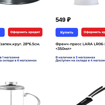
₽
549
Оформить кредит
Купить
Оформить к
запек.круг. 28*6.5см.
Френч-пресс LARA LR06-
<350мл>
 в
1
магазине
В наличии в
3
магазинах
а складе в
6
магазинах
Доступен на складе в
4
магази