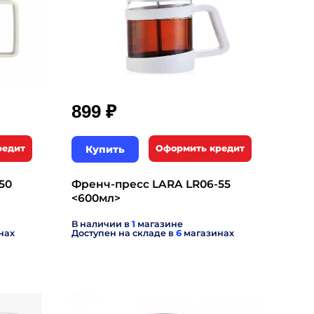
₽
899
редит
Купить
Оформить кредит
50
Френч-пресс LARA LR06-55
<600мл>
В наличии в
1
магазине
нах
Доступен на складе в
6
магазинах