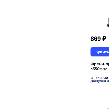
₽
869
Купить
Френч-пр
<350мл>
В наличии
Доступен н