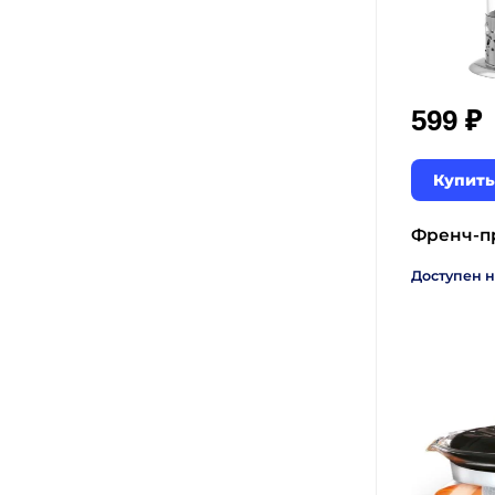
₽
599
Купить
Френч-пр
Доступен н