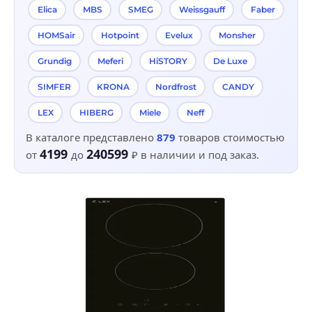
Elica
MBS
SMEG
Weissgauff
Faber
HOMSair
Hotpoint
Evelux
Monsher
Grundig
Meferi
HiSTORY
De Luxe
SIMFER
KRONA
Nordfrost
CANDY
LEX
HIBERG
Miele
Neff
В каталоге представлено
879
товаров стоимостью
4199
240599
от
до
₽
в наличии и под заказ.