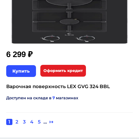
₽
6 299
Купить
Оформить кредит
Варочная поверхность LEX GVG 324 BBL
Доступен на складе в
7
магазинах
Текущая
1
Page
2
Page
3
Page
4
Page
5
…
Следующая
↦
Нумерация
страница
страница
страниц