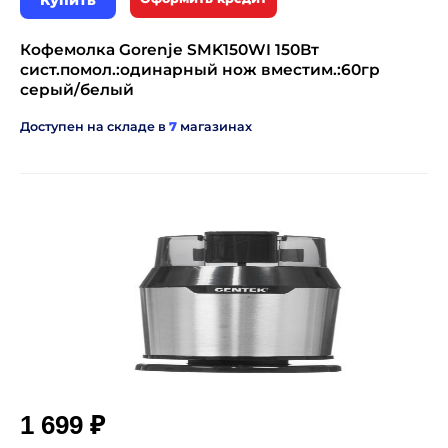
Купить
Кофемолка Gorenje SMK150WI 150Вт
сист.помол.:одинарный нож вместим.:60гр
серый/белый
Доступен на складе в
7
магазинах
₽
1 699