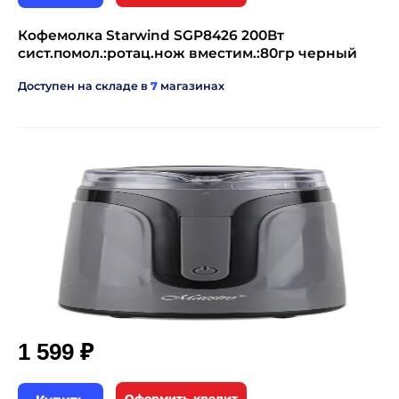
Кофемолка Starwind SGP8426 200Вт
сист.помол.:ротац.нож вместим.:80гр черный
Доступен на складе в
7
магазинах
₽
1 599
Оформить кредит