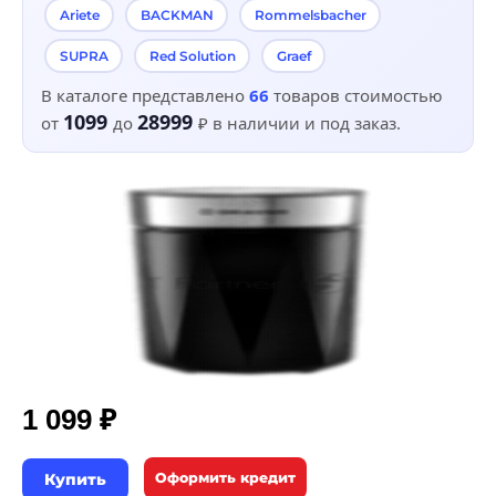
Ariete
BACKMAN
Rommelsbacher
SUPRA
Red Solution
Graef
В каталоге представлено
66
товаров стоимостью
1099
28999
от
до
₽
в наличии и под заказ.
₽
1 099
Купить
Оформить кредит