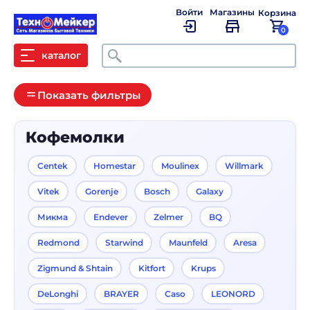
Войти
Магазины
Корзина
0
Поиск
каталог
Показать фильтры
Кофемолки
Centek
Homestar
Moulinex
Willmark
Vitek
Gorenje
Bosch
Galaxy
Микма
Endever
Zelmer
BQ
Redmond
Starwind
Maunfeld
Aresa
Zigmund & Shtain
Kitfort
Krups
DeLonghi
BRAYER
Caso
LEONORD