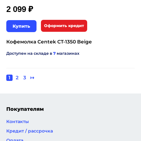
₽
2 099
Купить
Оформить кредит
Кофемолка Centek CT-1350 Beige
Доступен на складе в
7
магазинах
Текущая
1
Page
2
Page
3
Следующая
↦
Нумерация
страница
страница
страниц
Покупателям
Контакты
Кредит / рассрочка
Оплата