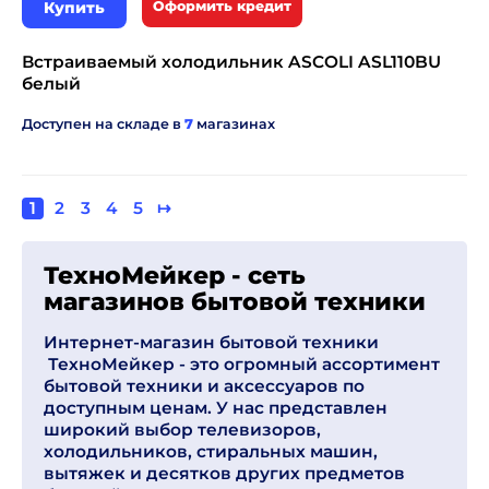
Купить
Оформить кредит
Встраиваемый холодильник ASCOLI ASL110BU
белый
Доступен на складе в
7
магазинах
Текущая
1
Page
2
Page
3
Page
4
Page
5
Следующая
↦
Нумерация
страница
страница
страниц
ТехноМейкер - сеть
магазинов бытовой техники
Интернет-магазин бытовой техники
ТехноМейкер - это огромный ассортимент
бытовой техники и аксессуаров по
доступным ценам. У нас представлен
широкий выбор телевизоров,
холодильников, стиральных машин,
вытяжек и десятков других предметов