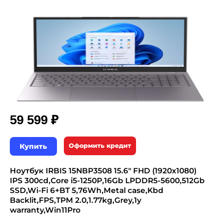
₽
59 599
Купить
Оформить кредит
Ноутбук IRBIS 15NBP3508 15.6" FHD (1920x1080)
IPS 300cd,Core i5-1250P,16Gb LPDDR5-5600,512Gb
SSD,Wi-Fi 6+BT 5,76Wh,Metal case,Kbd
Backlit,FPS,TPM 2.0,1.77kg,Grey,1y
warranty,Win11Pro