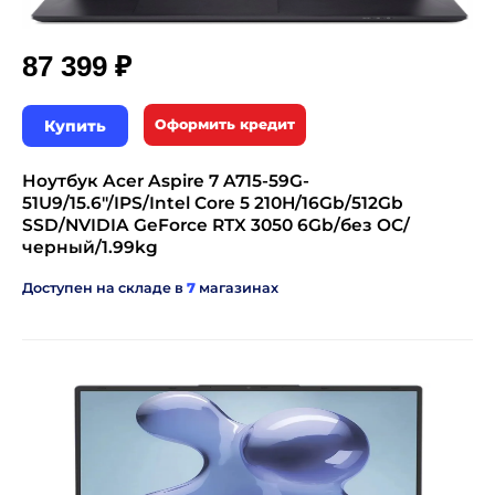
₽
87 399
Купить
Оформить кредит
Ноутбук Acer Aspire 7 A715-59G-
51U9/15.6"/IPS/Intel Core 5 210H/16Gb/512Gb
SSD/NVIDIA GeForce RTX 3050 6Gb/без ОС/
черный/1.99kg
Доступен на складе в
7
магазинах