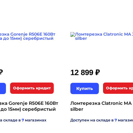
₽
₽
12 899
Оформить кредит
Купить
Оформить к
ка Gorenje R506E 160Вт
Ломтерезка Clatronic MA
 до 15мм) серебристый
silber
а складе в
7
магазинах
Доступен на складе в
7
магази