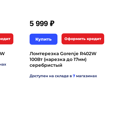
₽
5 999
редит
Купить
Оформить кредит
1W
Ломтерезка Gorenje R402W
100Вт (нарезка до 17мм)
нах
серебристый
Доступен на складе в
7
магазинах