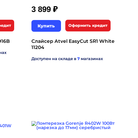
₽
3 899
редит
Купить
Оформить кредит
916B
Слайсер Atvel EasyCut SR1 White
11204
нах
Доступен на складе в
7
магазинах