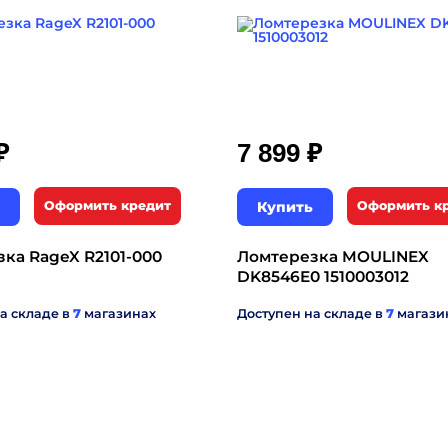
₽
₽
7 899
Оформить кредит
Купить
Оформить к
ка RageX R2101-000
Ломтерезка MOULINEX
DK8546E0 1510003012
а складе в
7
магазинах
Доступен на складе в
7
магази