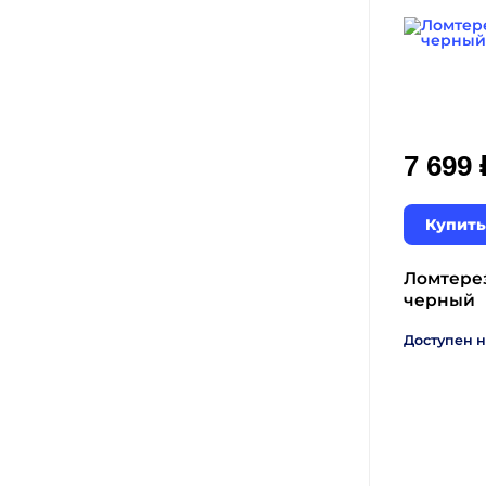
7 699
Купить
Ломтерез
черный
Доступен н