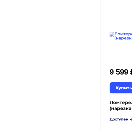
9 599
Купить
Ломтерез
(нарезка
Доступен н