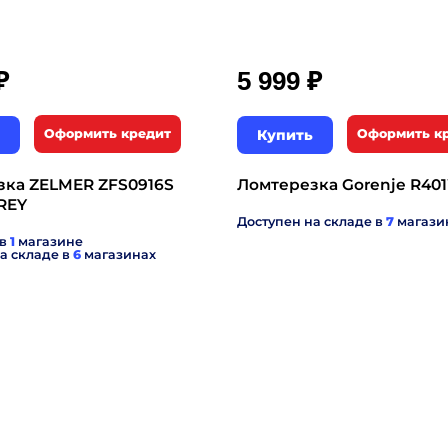
₽
₽
5 999
Оформить кредит
Купить
Оформить к
зка ZELMER ZFS0916S
Ломтерезка Gorenje R40
REY
Доступен на складе в
7
магази
 в
1
магазине
а складе в
6
магазинах