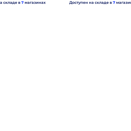
а складе в
7
магазинах
Доступен на складе в
7
магази
Компания
Т
Отзывы
(
Реквизиты
О компании
Пользовательское соглашение
Г
К