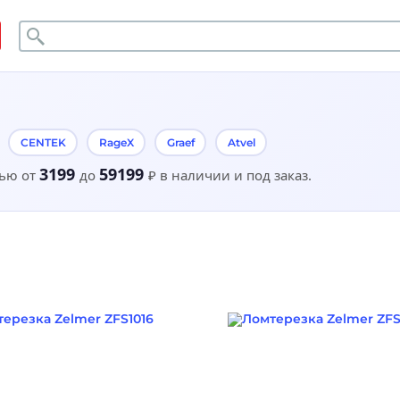
Поиск
CENTEK
RageX
Graef
Atvel
3199
59199
тью от
до
₽
в наличии и под заказ.