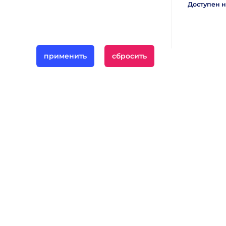
Доступен н
Покупателям
Контакты
Кредит / рассрочка
Оплата
Возврат
Доставка
База знаний
Часто задаваемые вопросы