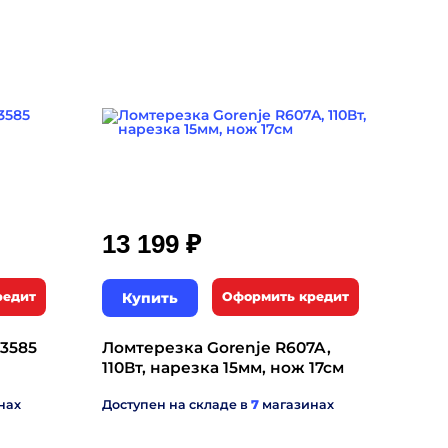
₽
13 199
редит
Купить
Оформить кредит
 3585
Ломтерезка Gorenje R607A,
110Вт, нарезка 15мм, нож 17см
нах
Доступен на складе в
7
магазинах