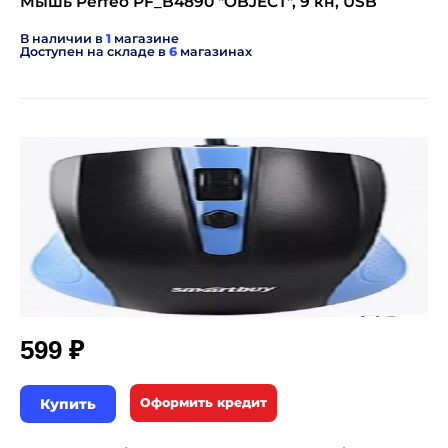
Мышь Perfeo PF_B4890 "OBJECT", 9 кн, USB
В наличии в
1
магазине
Доступен на складе в
6
магазинах
₽
599
Купить
Оформить кредит