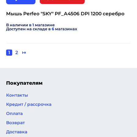
Мышь Perfeo "SKY" PF_A4506 DPI 1200 серебро
В наличии в
1
магазине
Доступен на складе в
6
магазинах
Текущая
1
Page
2
Следующая
↦
Нумерация
страница
страница
страниц
Покупателям
Контакты
Кредит / рассрочка
Оплата
Возврат
Доставка