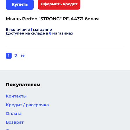
Купить
Оформить кредит
Мышь Perfeo "STRONG" PF-A4771 белая
В наличии в
1
магазине
Доступен на складе в
6
магазинах
Текущая
1
Page
2
Следующая
↦
Нумерация
страница
страница
страниц
Покупателям
Контакты
Кредит / рассрочка
Оплата
Возврат