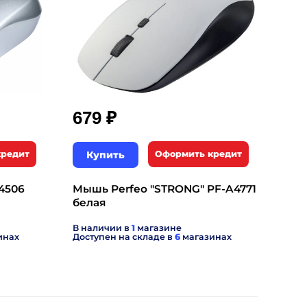
₽
679
кредит
Купить
Оформить кредит
4506
Мышь Perfeo "STRONG" PF-A4771
белая
В наличии в
1
магазине
инах
Доступен на складе в
6
магазинах