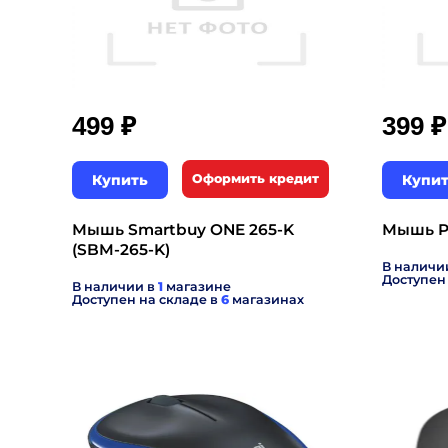
₽
₽
499
399
Купить
Оформить кредит
Купи
Мышь Smartbuy ONE 265-K
Мышь PE
(SBM-265-K)
В наличи
Доступен
В наличии в
1
магазине
Доступен на складе в
6
магазинах