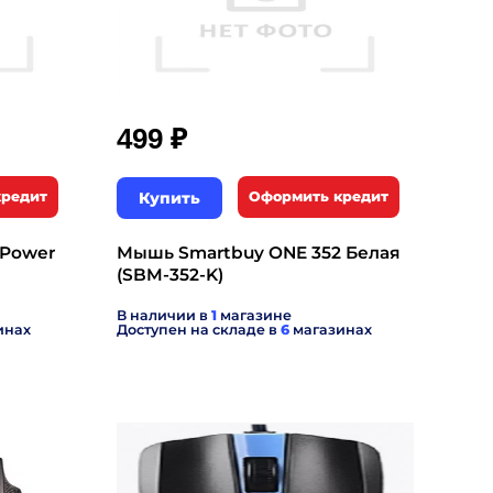
₽
499
кредит
Купить
Оформить кредит
Power
Мышь Smartbuy ONE 352 Белая
(SBM-352-K)
В наличии в
1
магазине
инах
Доступен на складе в
6
магазинах