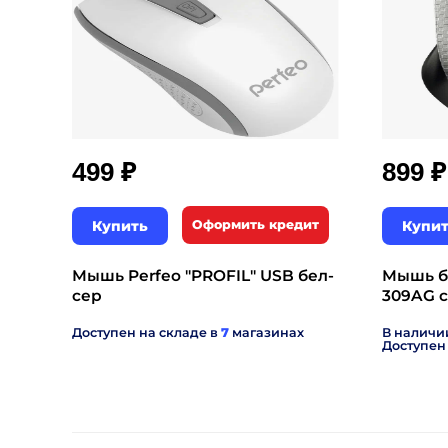
₽
₽
499
899
Купить
Оформить кредит
Купи
Мышь Perfeo "PROFIL" USB бел-
Мышь б
сер
309AG 
Доступен на складе в
7
магазинах
В наличи
Доступен