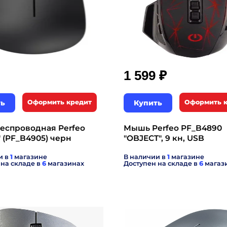
₽
1 599
ть
Оформить кредит
Купить
Оформить 
еспроводная Perfeo
Мышь Perfeo PF_B4890
 (PF_B4905) черн
"OBJECT", 9 кн, USB
и в
1
магазине
В наличии в
1
магазине
 на складе в
6
магазинах
Доступен на складе в
6
магаз