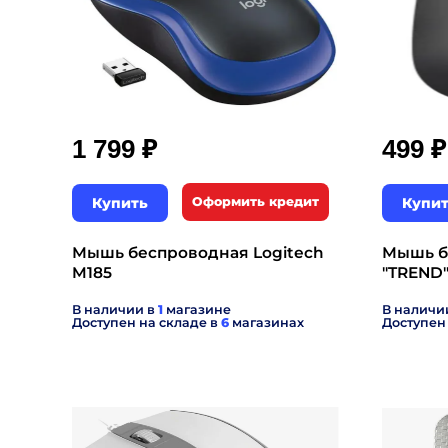
₽
₽
1 799
499
Купить
Оформить кредит
Купи
Мышь беспроводная Logitech
Мышь б
M185
"TREND"
В наличии в
1
магазине
В наличи
Доступен на складе в
6
магазинах
Доступен