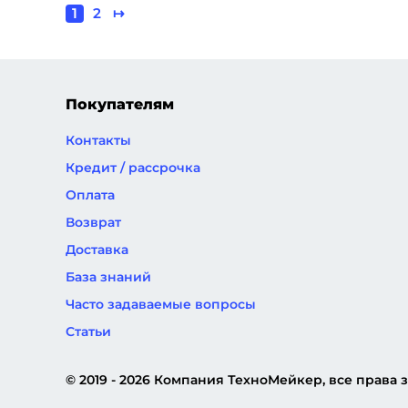
Текущая
1
Page
2
Следующая
↦
Нумерация
страница
страница
страниц
Покупателям
Контакты
Кредит / рассрочка
Оплата
Возврат
Доставка
База знаний
Часто задаваемые вопросы
Статьи
© 2019 - 2026 Компания ТехноМейкер, все права