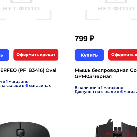
₽
799
ть
Оформить кредит
Купить
Оформить 
RFEO (PF_B3416) Oval
Мышь беспроводная Go
GPM03 черная
и в
1
магазине
 на складе в
6
магазинах
В наличии в
1
магазине
Доступен на складе в
6
магаз