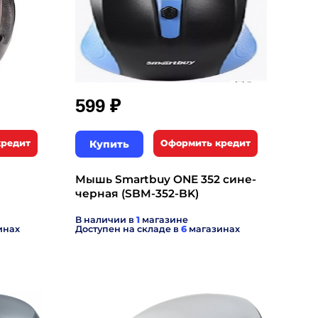
₽
599
кредит
Купить
Оформить кредит
Мышь Smartbuy ONE 352 сине-
черная (SBM-352-BK)
В наличии в
1
магазине
инах
Доступен на складе в
6
магазинах