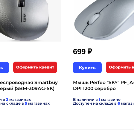
₽
699
ть
Оформить кредит
Купить
Оформить 
еспроводная Smartbuy
Мышь Perfeo "SKY" PF_A
серый (SBM-309AG-SK)
DPI 1200 серебро
и в
2
магазинах
В наличии в
1
магазине
 на складе в
5
магазинах
Доступен на складе в
6
магаз