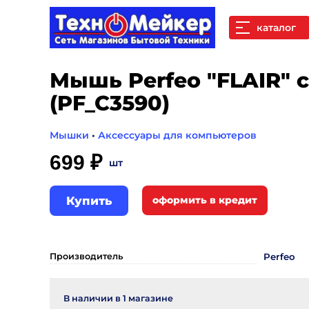
каталог
Мышь Perfeo "FLAIR" с
(PF_C3590)
Мышки
•
Аксессуары для компьютеров
699 ₽
шт
Купить
Производитель
Perfeo
В наличии в
1
магазине