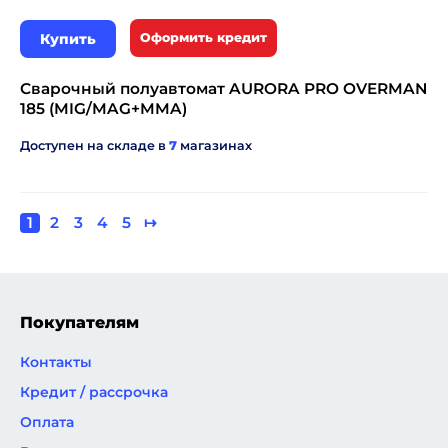
Купить
Оформить кредит
Сварочный полуавтомат AURORA PRO OVERMAN
185 (MIG/MAG+MMA)
Доступен на складе в
7
магазинах
Текущая
1
Page
2
Page
3
Page
4
Page
5
Следующая
↦
Нумерация
страница
страница
страниц
Покупателям
Контакты
Кредит / рассрочка
Оплата