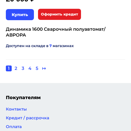
Купить
Оформить кредит
Динамика 1600 Сварочный полуавтомат/
АВРОРА
Доступен на складе в
7
магазинах
Текущая
1
Page
2
Page
3
Page
4
Page
5
Следующая
↦
Нумерация
страница
страница
страниц
Покупателям
Контакты
Кредит / рассрочка
Оплата