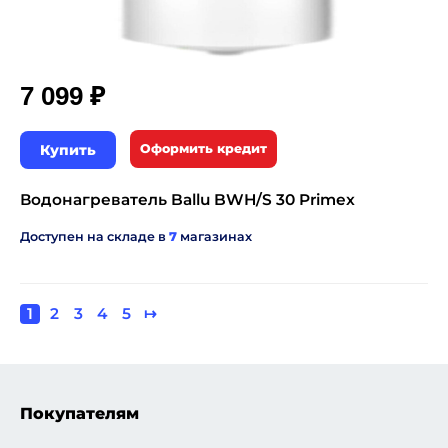
₽
7 099
Купить
Оформить кредит
Водонагреватель Ballu BWH/S 30 Primex
Доступен на складе в
7
магазинах
Текущая
1
Page
2
Page
3
Page
4
Page
5
Следующая
↦
Нумерация
страница
страница
страниц
Покупателям