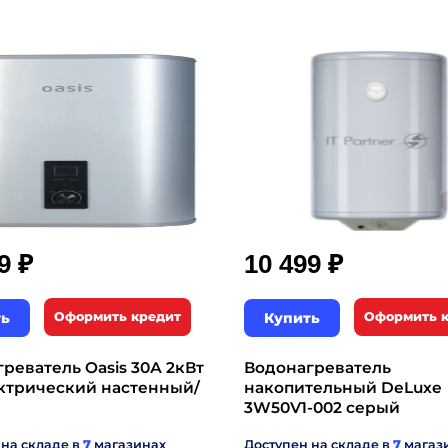
₽
₽
99
10 499
ть
Оформить кредит
Купить
Оформить 
реватель Oasis 30А 2кВт
Водонагреватель
ектрический настенный/
накопительный DeLuxe
3W50V1-002 серый
 на складе в
7
магазинах
Доступен на складе в
7
магаз