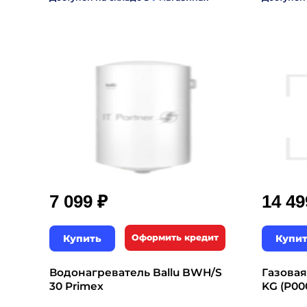
₽
7 099
14 4
Купить
Оформить кредит
Купи
Водонагреватель Ballu BWH/S
Газовая
30 Primex
KG (P00