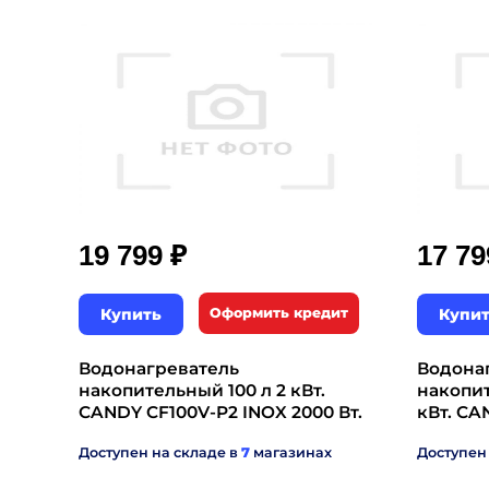
₽
19 799
17 7
Купить
Оформить кредит
Купи
Водонагреватель
Водона
накопительный 100 л 2 кВт.
накопите
CANDY CF100V-P2 INOX 2000 Вт.
кВт. CA
Доступен на складе в
7
магазинах
Доступен