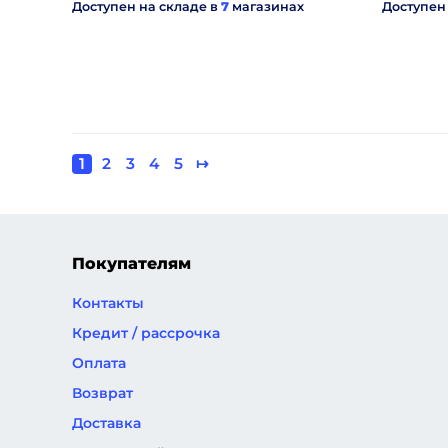
Доступен на складе в
7
магазинах
Доступен
Текущая
1
Page
2
Page
3
Page
4
Page
5
Следующая
↦
Нумерация
страница
страница
страниц
Покупателям
Контакты
Кредит / рассрочка
Оплата
Возврат
Доставка