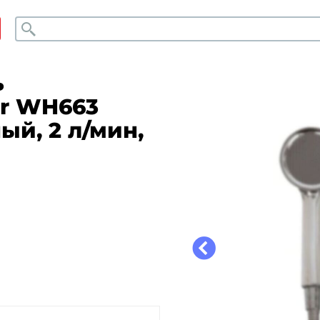
Поиск
ь
er WH663
ый, 2 л/мин,