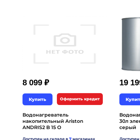
₽
8 099
19 1
Купить
Оформить кредит
Купи
Водонагреватель
Водонаг
накопительный Ariston
30л эл
ANDRIS2 B 15 O
серый
Доступен на складе в
7
магазинах
Доступен