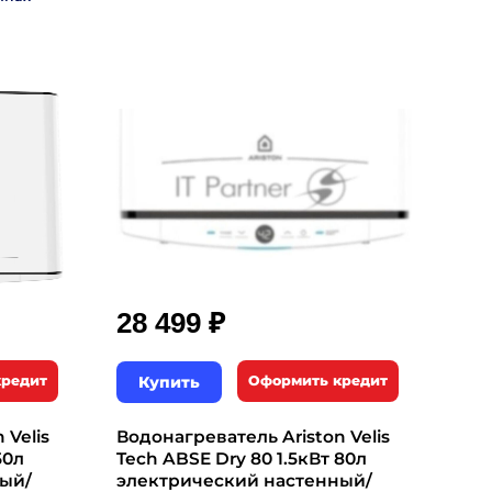
₽
28 499
кредит
Купить
Оформить кредит
 Velis
Водонагреватель Ariston Velis
50л
Tech ABSE Dry 80 1.5кВт 80л
ый/
электрический настенный/