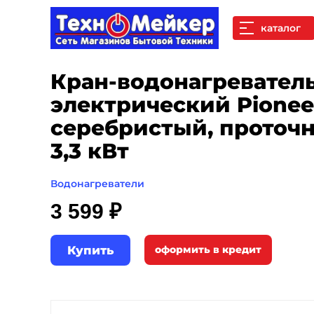
каталог
Кран-водонагревател
электрический Pione
серебристый, проточн
3,3 кВт
Водонагреватели
3 599 ₽
Купить