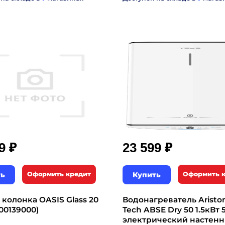
₽
₽
99
23 599
ть
Оформить кредит
Купить
Оформить 
 колонка OASIS Glass 20
Водонагреватель Ariston
00139000)
Tech ABSE Dry 50 1.5кВт 
электрический настенн