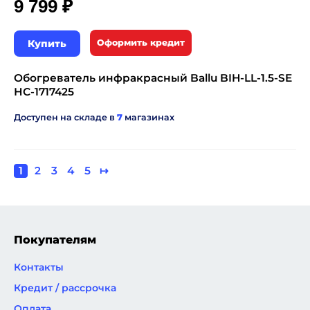
₽
9 799
Купить
Оформить кредит
Обогреватель инфракрасный Ballu BIH-LL-1.5-SE
НС-1717425
Доступен на складе в
7
магазинах
Текущая
1
Page
2
Page
3
Page
4
Page
5
Следующая
↦
Нумерация
страница
страница
страниц
Покупателям
Контакты
Кредит / рассрочка
Оплата