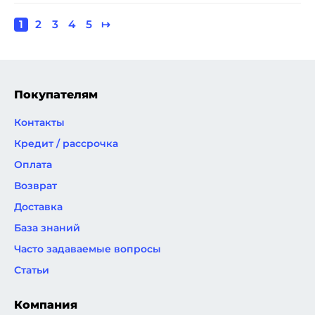
Текущая
1
Page
2
Page
3
Page
4
Page
5
Следующая
↦
Нумерация
страница
страница
страниц
Покупателям
Контакты
Кредит / рассрочка
Оплата
Возврат
Доставка
База знаний
Часто задаваемые вопросы
Статьи
Компания