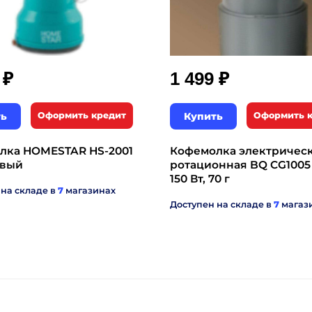
₽
₽
9
1 499
ть
Оформить кредит
Купить
Оформить 
лка HOMESTAR HS-2001
Кофемолка электричес
вый
ротационная BQ CG1005
150 Вт, 70 г
 на складе в
7
магазинах
Доступен на складе в
7
магаз