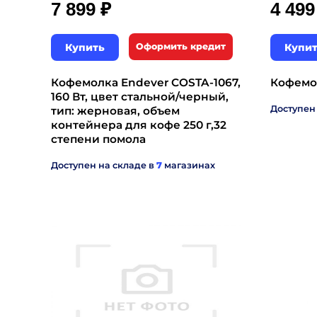
₽
7 899
4 49
Купить
Оформить кредит
Купи
Кофемолка Endever COSTA-1067,
Кофемол
160 Вт, цвет стальной/черный,
Доступен
тип: жерновая, объем
контейнера для кофе 250 г,32
степени помола
Доступен на складе в
7
магазинах