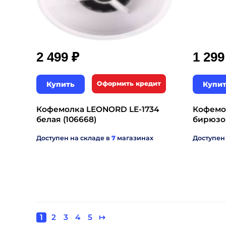
₽
2 499
1 29
Купить
Оформить кредит
Купи
Кофемолка LEONORD LE-1734
Кофемо
белая (106668)
бирюзо
Доступен на складе в
7
магазинах
Доступен
Текущая
1
Page
2
Page
3
Page
4
Page
5
Следующая
↦
Нумерация