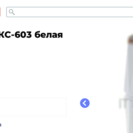
Поиск
С-603 белая
Я