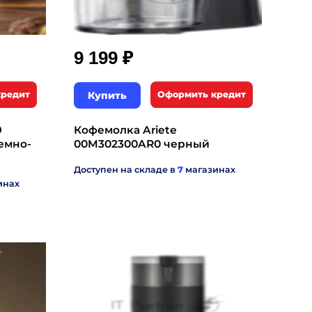
₽
9 199
кредит
Купить
Оформить кредит
9
Кофемолка Ariete
темно-
00M302300AR0 черный
Доступен на складе в
7
магазинах
инах