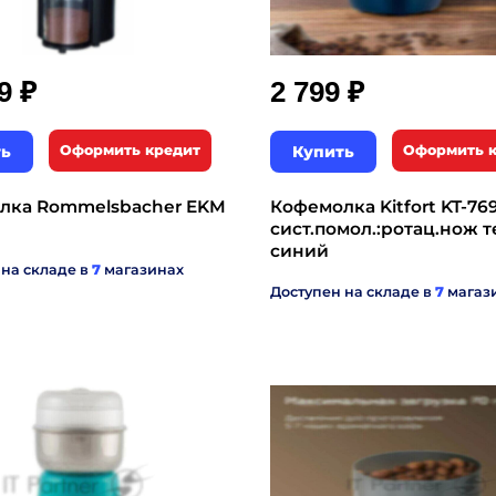
₽
₽
99
2 799
ть
Оформить кредит
Купить
Оформить 
лка Rommelsbacher EKM
Кофемолка Kitfort KT-76
сист.помол.:ротац.нож 
синий
 на складе в
7
магазинах
Доступен на складе в
7
магаз