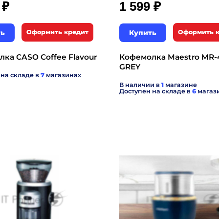
₽
₽
9
1 599
ть
Оформить кредит
Купить
Оформить 
ка CASO Coffee Flavour
Кофемолка Maestro MR-
GREY
 на складе в
7
магазинах
В наличии в
1
магазине
Доступен на складе в
6
магаз