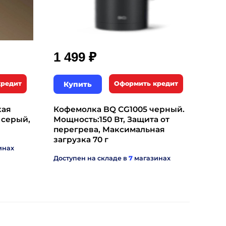
₽
1 499
кредит
Купить
Оформить кредит
кая
Кофемолка BQ CG1005 черный.
 серый,
Мощность:150 Вт, Защита от
перегрева, Максимальная
загрузка 70 г
инах
Доступен на складе в
7
магазинах