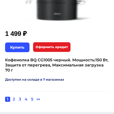
₽
1 499
Купить
Оформить кредит
Кофемолка BQ CG1005 черный. Мощность:150 Вт,
Защита от перегрева, Максимальная загрузка
70 г
Доступен на складе в
7
магазинах
Текущая
1
Page
2
Page
3
Page
4
Page
5
Следующая
↦
Нумерация
страница
страница
страниц