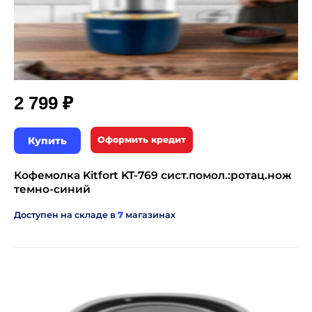
₽
2 799
Купить
Оформить кредит
Кофемолка Kitfort KT-769 сист.помол.:ротац.нож
темно-синий
Доступен на складе в
7
магазинах