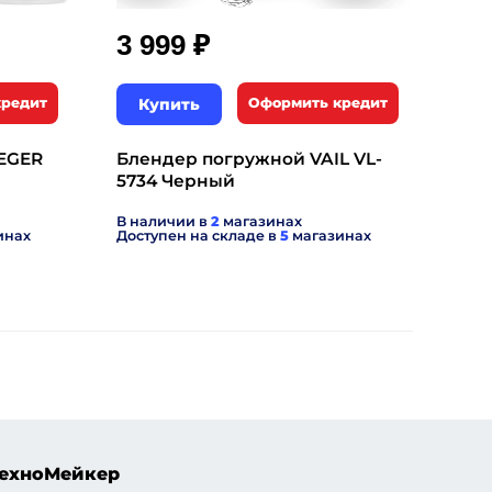
₽
3 999
кредит
Купить
Оформить кредит
EGER
Блендер погружной VAIL VL-
5734 Черный
В наличии в
2
магазинах
инах
Доступен на складе в
5
магазинах
ехноМейкер