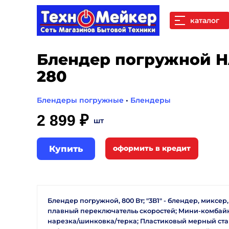
каталог
Блендер погружной H
280
Блендеры погружные
•
Блендеры
2 899 ₽
шт
Купить
Блендер погружной, 800 Вт; "3В1" - блендер, миксер,
плавный переключательь скоростей; Мини-комбайн 
нарезка/шинковка/терка; Пластиковый мерный стак