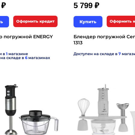
₽
₽
9
5 799
ть
Оформить кредит
Купить
Оформить 
р погружной ENERGY
Блендер погружной Cen
1313
и в
1
магазине
Доступен на складе в
7
магаз
 на складе в
6
магазинах