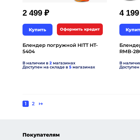
₽
2 499
4 19
Купить
Оформить кредит
Купи
Блендер погружной HITT HT-
Бленде
5404
RMB-28
В наличии в
2
магазинах
В наличи
Доступен на складе в
5
магазинах
Доступен
Текущая
1
Page
2
Следующая
↦
Нумерация
страница
страница
страниц
Покупателям