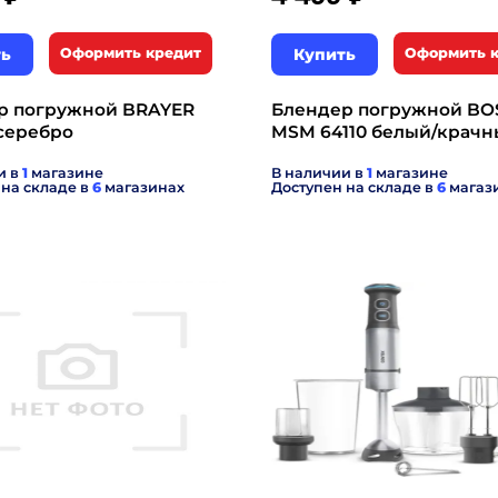
ть
Оформить кредит
Купить
Оформить 
р погружной BRAYER
Блендер погружной BO
серебро
MSM 64110 белый/крач
и в
1
магазине
В наличии в
1
магазине
 на складе в
6
магазинах
Доступен на складе в
6
магаз