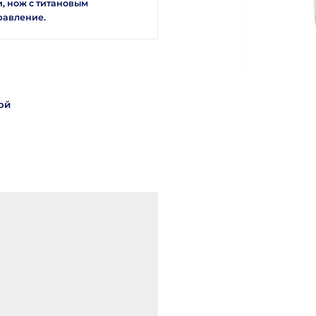
, нож с титановым
равление.
ой