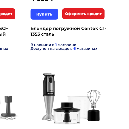
кредит
Купить
Оформить кредит
SCH
Блендер погружной Centek CT-
ный
1353 сталь
В наличии в
1
магазине
инах
Доступен на складе в
6
магазинах