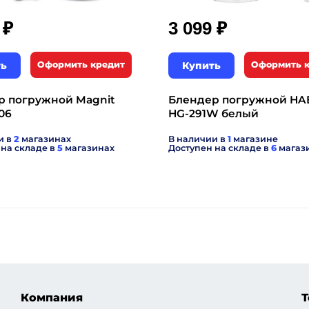
₽
₽
9
3 099
ть
Оформить кредит
Купить
Оформить 
р погружной Magnit
Блендер погружной HA
06
HG-291W белый
и в
2
магазинах
В наличии в
1
магазине
 на складе в
5
магазинах
Доступен на складе в
6
магаз
Компания
Т