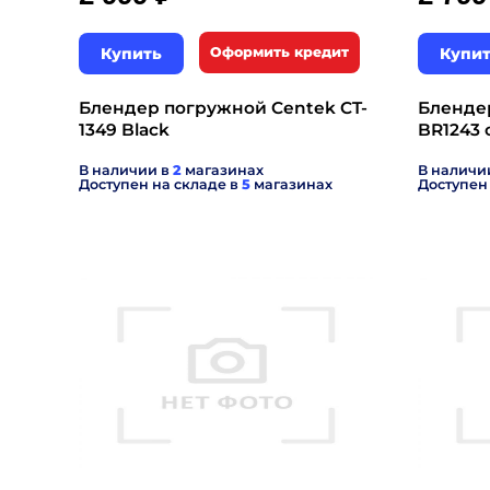
Купить
Оформить кредит
Купи
Блендер погружной Centek CT-
Бленде
1349 Black
BR1243 
В наличии в
2
магазинах
В наличи
Доступен на складе в
5
магазинах
Доступен