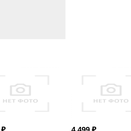
₽
₽
9
4 499