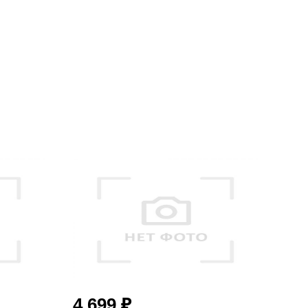
₽
4 699