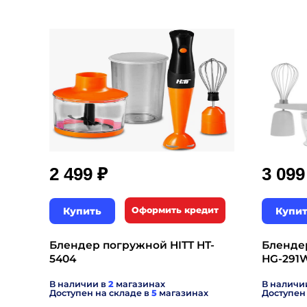
₽
2 499
3 09
Купить
Оформить кредит
Купи
Блендер погружной HITT HT-
Бленде
5404
HG-291
В наличии в
2
магазинах
В наличи
Доступен на складе в
5
магазинах
Доступен