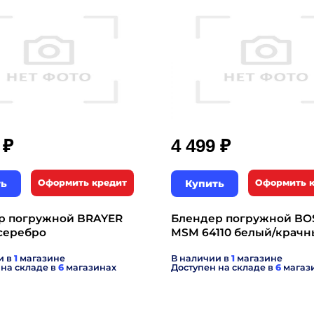
₽
₽
9
4 499
ть
Оформить кредит
Купить
Оформить 
р погружной BRAYER
Блендер погружной BO
серебро
MSM 64110 белый/крач
и в
1
магазине
В наличии в
1
магазине
 на складе в
6
магазинах
Доступен на складе в
6
магаз