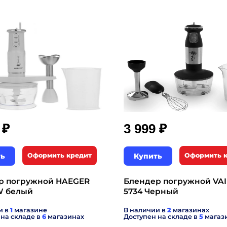
₽
₽
9
3 999
ть
Оформить кредит
Купить
Оформить 
р погружной HAEGER
Блендер погружной VAI
W белый
5734 Черный
и в
1
магазине
В наличии в
2
магазинах
 на складе в
6
магазинах
Доступен на складе в
5
магаз