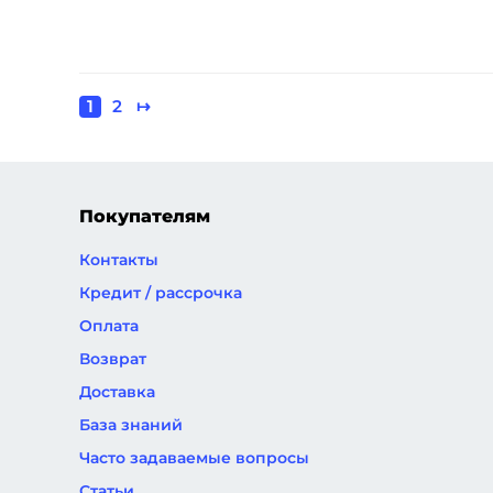
Текущая
1
Page
2
Следующая
↦
Нумерация
страница
страница
страниц
Покупателям
Контакты
Кредит / рассрочка
Оплата
Возврат
Доставка
База знаний
Часто задаваемые вопросы
Статьи