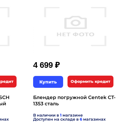
₽
4 699
кредит
Купить
Оформить кредит
SCH
Блендер погружной Centek CT-
ный
1353 сталь
В наличии в
1
магазине
инах
Доступен на складе в
6
магазинах