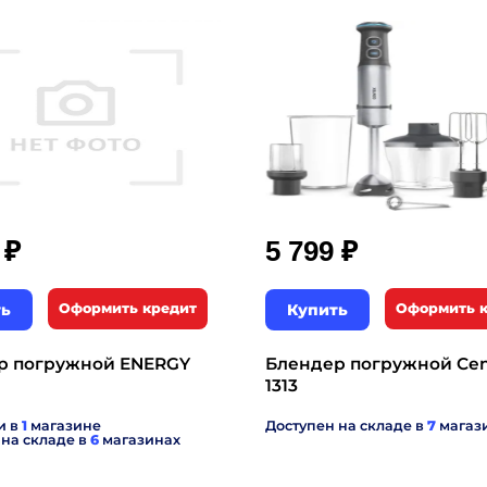
₽
₽
9
5 799
ть
Оформить кредит
Купить
Оформить 
р погружной ENERGY
Блендер погружной Cen
1313
и в
1
магазине
Доступен на складе в
7
магаз
 на складе в
6
магазинах