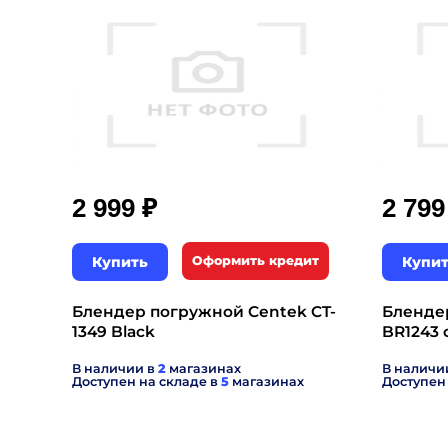
₽
2 999
2 79
Купить
Оформить кредит
Купи
Блендер погружной Centek CT-
Бленде
1349 Black
BR1243 
В наличии в
2
магазинах
В наличи
Доступен на складе в
5
магазинах
Доступен