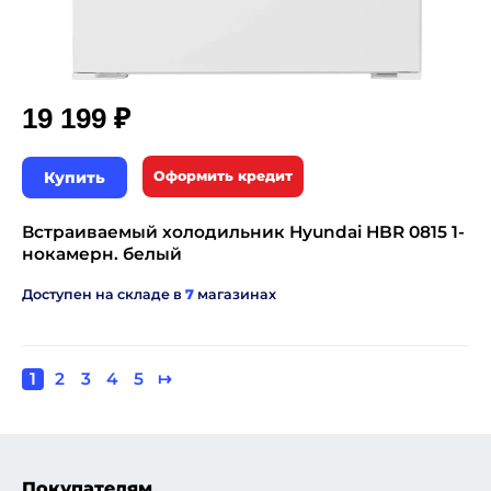
₽
19 199
Купить
Оформить кредит
Встраиваемый холодильник Hyundai HBR 0815 1-
нокамерн. белый
Доступен на складе в
7
магазинах
Текущая
1
Page
2
Page
3
Page
4
Page
5
Следующая
↦
Нумерация
страница
страница
страниц
Покупателям