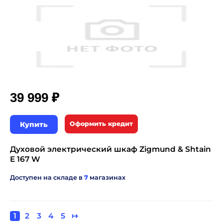
₽
39 999
Купить
Оформить кредит
Духовой электрический шкаф Zigmund & Shtain
E 167 W
Доступен на складе в
7
магазинах
Текущая
1
Page
2
Page
3
Page
4
Page
5
Следующая
↦
Нумерация