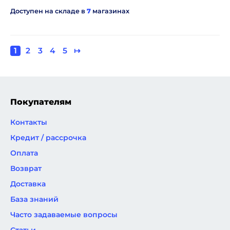
Доступен на складе в
7
магазинах
Текущая
1
Page
2
Page
3
Page
4
Page
5
Следующая
↦
Нумерация
страница
страница
страниц
Покупателям
Контакты
Кредит / рассрочка
Оплата
Возврат
Доставка
База знаний
Часто задаваемые вопросы