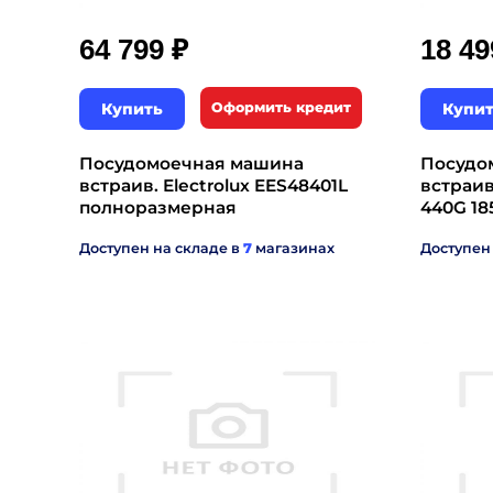
₽
64 799
18 4
Купить
Оформить кредит
Купи
Посудомоечная машина
Посудо
встраив. Electrolux EES48401L
встраи
полноразмерная
440G 18
Доступен на складе в
7
магазинах
Доступен