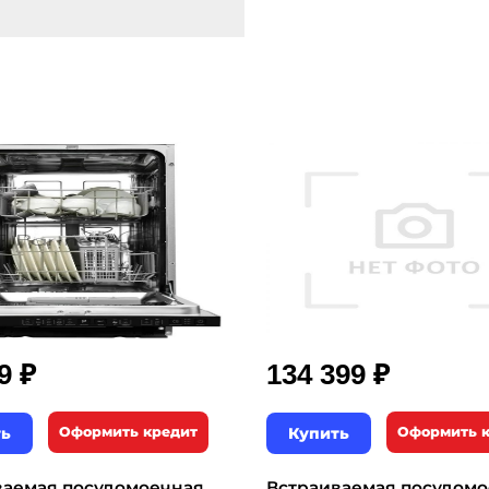
₽
₽
99
134 399
ть
Оформить кредит
Купить
Оформить 
ваемая посудомоечная
Встраиваемая посудом