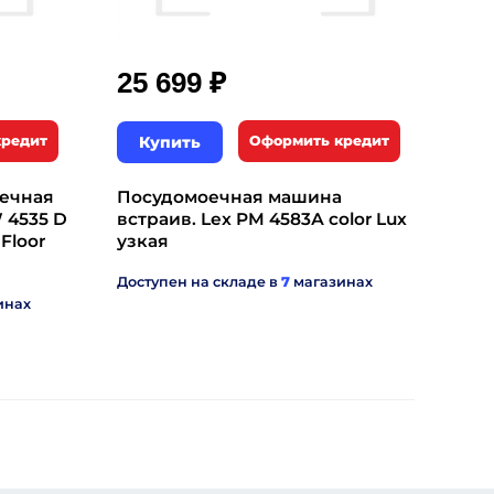
₽
25 699
кредит
Купить
Оформить кредит
оечная
Посудомоечная машина
 4535 D
встраив. Lex PM 4583А color Lux
Floor
узкая
Доступен на складе в
7
магазинах
инах