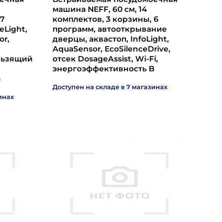
машина NEFF, 60 см, 14
 7
комплектов, 3 корзины, 6
eLight,
программ, автооткрывание
or,
дверцы, аквастоп, InfoLight,
AquaSensor, EcoSilenceDrive,
ользящий
отсек DosageAssist, Wi-Fi,
энергоэффективность B
В
Доступен на складе в
7
магазинах
инах