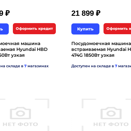
₽
₽
99
21 899
ть
Оформить кредит
Купить
Оформить 
моечная машина
Посудомоечная машина
ваемая Hyundai HBD
встраиваемая Hyundai 
50Вт узкая
474G 1850Вт узкая
 на складе в
7
магазинах
Доступен на складе в
7
магаз