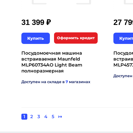
₽
31 399
27 7
Купить
Оформить кредит
Купи
Посудомоечная машина
Посудо
встраиваемая Maunfeld
встраив
MLP60734AO Light Beam
MLP457
полноразмерная
Доступен
Доступен на складе в
7
магазинах
Текущая
1
Page
2
Page
3
Page
4
Page
5
Следующая
↦
Нумерация
страница
страница
страниц