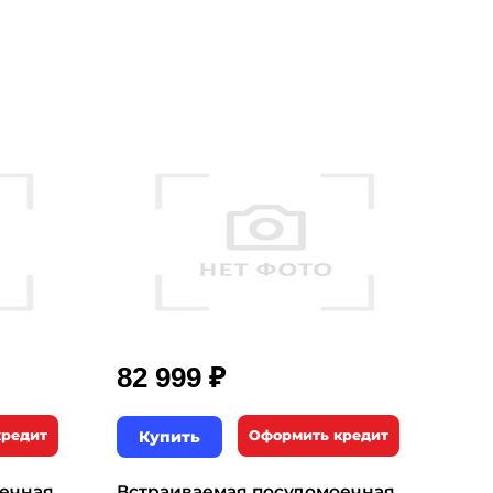
₽
82 999
кредит
Купить
Оформить кредит
оечная
Встраиваемая посудомоечная