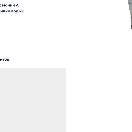
с мойки A,
ливки воды);
ктов