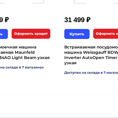
₽
₽
99
31 499
ть
Оформить кредит
Купить
Оформить 
моечная машина
Встраиваемая посудом
аемая Maunfeld
машина Weissgauff BDW
34AO Light Beam узкая
Inverter AutoOpen Timer 
узкая
 на складе в
7
магазинах
Доступен на складе в
7
магаз