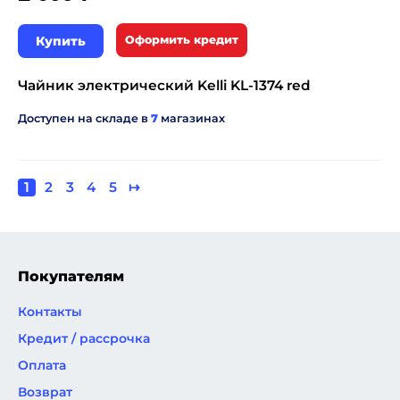
Купить
Оформить кредит
Чайник электрический Kelli KL-1374 red
Доступен на складе в
7
магазинах
Текущая
1
Page
2
Page
3
Page
4
Page
5
Следующая
↦
Нумерация
страница
страница
страниц
Покупателям
Контакты
Кредит / рассрочка
Оплата
Возврат