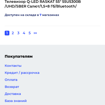
Телевизор Q-LED RASKAT 55" 55U5300B
/UHD/SBER Салют/1,5+8 Гб/Bluetooth/
Доступен на складе в
7
магазинах
Текущая
1
Page
2
Page
3
Page
4
Page
5
Следующая
↦
Нумерация
страница
страница
страниц
Покупателям
Контакты
Кредит / рассрочка
Оплата
Возврат
Доставка
База знаний