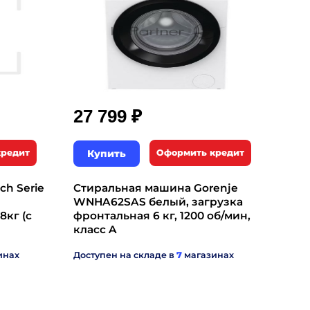
₽
27 799
кредит
Купить
Оформить кредит
h Serie
Стиральная машина Gorenje
WNHA62SAS белый, загрузка
8кг (с
фронтальная 6 кг, 1200 об/мин,
класс A
инах
Доступен на складе в
7
магазинах