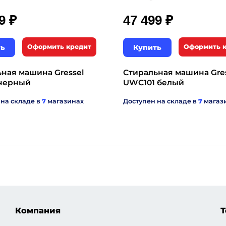
₽
₽
99
47 499
ть
Оформить кредит
Купить
Оформить 
ная машина Gressel
Стиральная машина Gre
 черный
UWC101 белый
 на складе в
7
магазинах
Доступен на складе в
7
магаз
Компания
Т