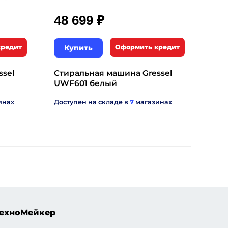
₽
48 699
кредит
Купить
Оформить кредит
ssel
Стиральная машина Gressel
UWF601 белый
инах
Доступен на складе в
7
магазинах
ехноМейкер