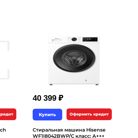
₽
40 399
кредит
Купить
Оформить кредит
sch
Стиральная машина Hisense
WF1I8042BWP/C класс: A+++