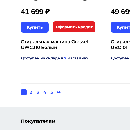
₽
41 699
49 6
Купить
Оформить кредит
Купи
Стиральная машина Gressel
Стираль
UWC310 Белый
UBC101
Доступен на складе в
7
магазинах
Доступен
Текущая
1
Page
2
Page
3
Page
4
Page
5
Следующая
↦
Нумерация
страница
страница
страниц
Покупателям