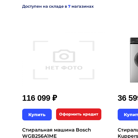
Доступен на складе в
7
магазинах
₽
116 099
36 5
Купить
Оформить кредит
Купи
Стиральная машина Bosch
Стирал
WGB256A1ME
Kuppers