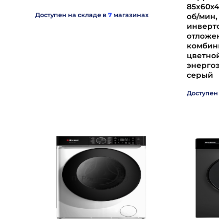
85х60х42
Доступен на складе в
7
магазинах
об/мин,
инверто
отложен
комбин
цветно
энергоэ
серый
Доступен