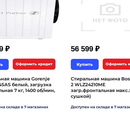
₽
₽
99
56 599
ть
Оформить кредит
Купить
Оформить 
ьная машина Gorenje
Стиральная машина Bosc
SAS белый, загрузка
2 WLZ24210ME
ьная 7 кг, 1400 об/мин,
загр.фронтальная макс.:
сушкой)
 на складе в
7
магазинах
Доступен на складе в
7
магаз