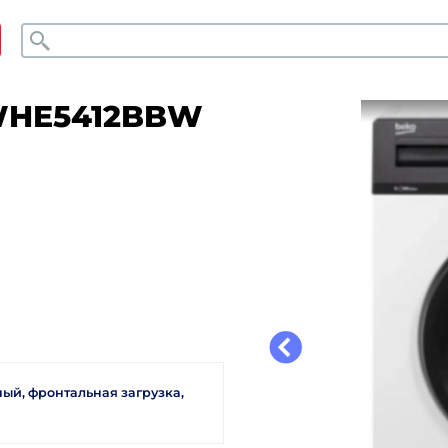
Поиск
WHE5412BBW
й, фронтальная загрузка,