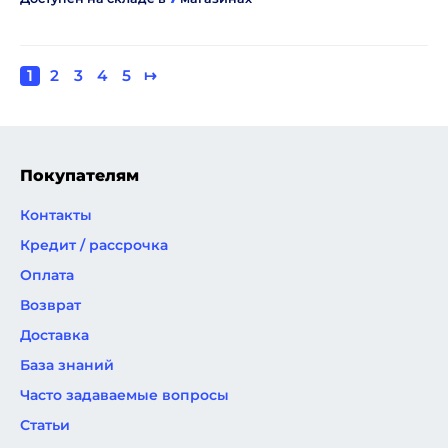
Текущая
1
Page
2
Page
3
Page
4
Page
5
Следующая
↦
Нумерация
страница
страница
страниц
Покупателям
Контакты
Кредит / рассрочка
Оплата
Возврат
Доставка
База знаний
Часто задаваемые вопросы
Статьи