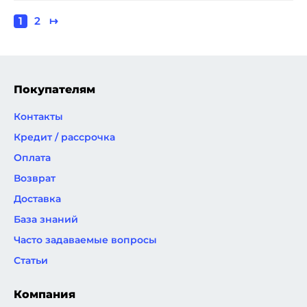
Текущая
1
Page
2
Следующая
↦
Нумерация
страница
страница
страниц
Покупателям
Контакты
Кредит / рассрочка
Оплата
Возврат
Доставка
База знаний
Часто задаваемые вопросы
Статьи
Компания