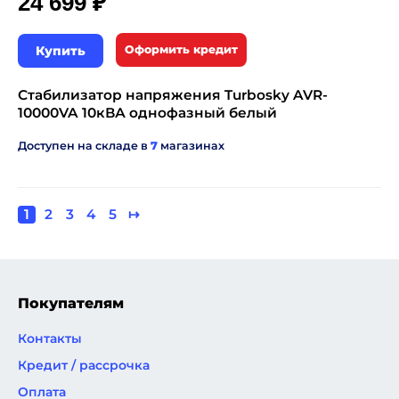
₽
24 699
Купить
Оформить кредит
Стабилизатор напряжения Turbosky AVR-
10000VA 10кВА однофазный белый
Доступен на складе в
7
магазинах
Текущая
1
Page
2
Page
3
Page
4
Page
5
Следующая
↦
Нумерация
страница
страница
страниц
Покупателям
Контакты
Кредит / рассрочка
Оплата