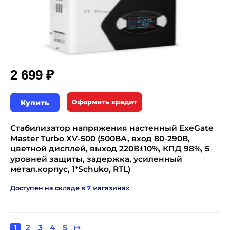
₽
2 699
Купить
Оформить кредит
Стабилизатор напряжения настенный ExeGate
Master Turbo XV-500 (500ВА, вход 80-290В,
цветной дисплей, выход 220В±10%, КПД 98%, 5
уровней защиты, задержка, усиленный
метал.корпус, 1*Schuko, RTL)
Доступен на складе в
7
магазинах
Текущая
1
Page
2
Page
3
Page
4
Page
5
Следующая
↦
Нумерация