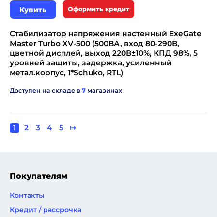
Купить
Оформить кредит
Стабилизатор напряжения настенный ExeGate
Master Turbo XV-500 (500ВА, вход 80-290В,
цветной дисплей, выход 220В±10%, КПД 98%, 5
уровней защиты, задержка, усиленный
метал.корпус, 1*Schuko, RTL)
Доступен на складе в
7
магазинах
Текущая
1
Page
2
Page
3
Page
4
Page
5
Следующая
↦
Нумерация
страница
страница
страниц
Покупателям
Контакты
Кредит / рассрочка