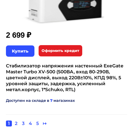
₽
2 699
Купить
Оформить кредит
Стабилизатор напряжения настенный ExeGate
Master Turbo XV-500 (500ВА, вход 80-290В,
цветной дисплей, выход 220В±10%, КПД 98%, 5
уровней защиты, задержка, усиленный
метал.корпус, 1*Schuko, RTL)
Доступен на складе в
7
магазинах
Текущая
1
Page
2
Page
3
Page
4
Page
5
Следующая
↦
Нумерация
страница
страница
страниц