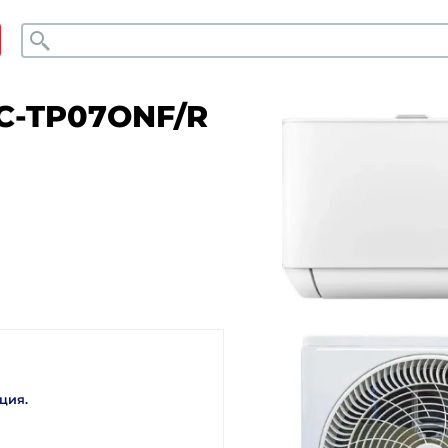
Поиск
AC-TP07ONF/R
.
ция.