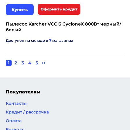
Купить
Оформить кредит
Пылесос Karcher VCC 6 CycloneX 800Вт черный/
белый
Доступен на складе в
7
магазинах
Текущая
1
Page
2
Page
3
Page
4
Page
5
Следующая
↦
Нумерация
страница
страница
страниц
Покупателям
Контакты
Кредит / рассрочка
Оплата
Возврат