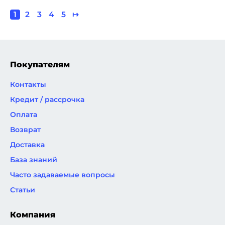
Текущая
1
Page
2
Page
3
Page
4
Page
5
Следующая
↦
Нумерация
страница
страница
страниц
Покупателям
Контакты
Кредит / рассрочка
Оплата
Возврат
Доставка
База знаний
Часто задаваемые вопросы
Статьи
Компания