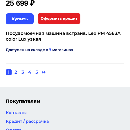
₽
25 699
Купить
Оформить кредит
Посудомоечная машина встраив. Lex PM 4583А
color Lux узкая
Доступен на складе в
7
магазинах
Текущая
1
Page
2
Page
3
Page
4
Page
5
Следующая
↦
Нумерация
страница
страница
страниц
Покупателям
Контакты
Кредит / рассрочка