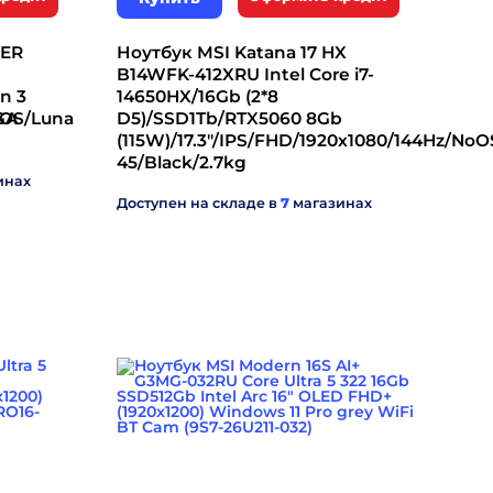
CER
Ноутбук MSI Katana 17 HX
B14WFK-412XRU Intel Core i7-
n 3
14650HX/16Gb (2*8
oOS/Luna
GA
D5)/SSD1Tb/RTX5060 8Gb
(115W)/17.3"/IPS/FHD/1920x1080/144Hz/NoO
45/Black/2.7kg
инах
Доступен на складе в
7
магазинах