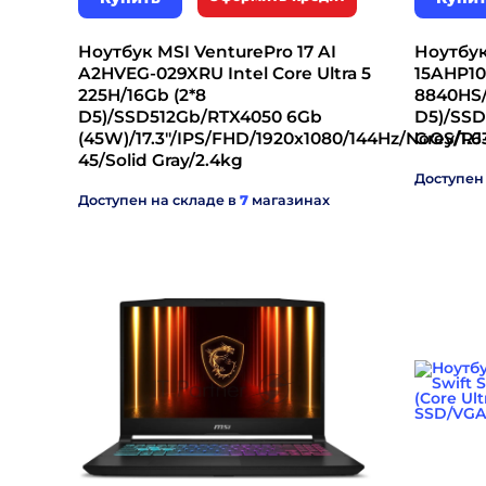
Ноутбук MSI VenturePro 17 AI
Ноутбук
A2HVEG-029XRU Intel Core Ultra 5
15AHP10
225H/16Gb (2*8
8840HS/
D5)/SSD512Gb/RTX4050 6Gb
D5)/SSD
(45W)/17.3"/IPS/FHD/1920x1080/144Hz/NoOS/RJ
Grey/1.
45/Solid Gray/2.4kg
Доступен
Доступен на складе в
7
магазинах