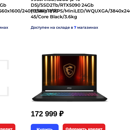
2Gb
D5)/SSD2Tb/RTX5090 24Gb
560x1600/240Hz/Win11/RJ-
(175W)/18"/IPS/MiniLED/WQUXGA/3840x240
45/Core Black/3.6kg
инах
Доступен на складе в
7
магазинах
₽
172 999
кредит
Купить
Оформить кредит