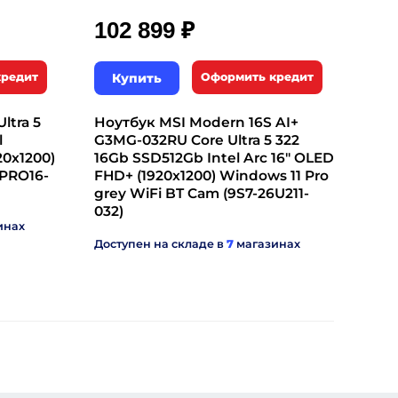
₽
102 899
кредит
Купить
Оформить кредит
ltra 5
Ноутбук MSI Modern 16S AI+
l
G3MG-032RU Core Ultra 5 322
20x1200)
16Gb SSD512Gb Intel Arc 16" OLED
(PRO16-
FHD+ (1920x1200) Windows 11 Pro
grey WiFi BT Cam (9S7-26U211-
032)
инах
Доступен на складе в
7
магазинах