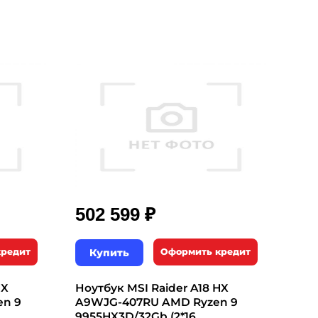
₽
502 599
кредит
Купить
Оформить кредит
HX
Ноутбук MSI Raider A18 HX
n 9
A9WJG-407RU AMD Ryzen 9
9955HX3D/32Gb (2*16