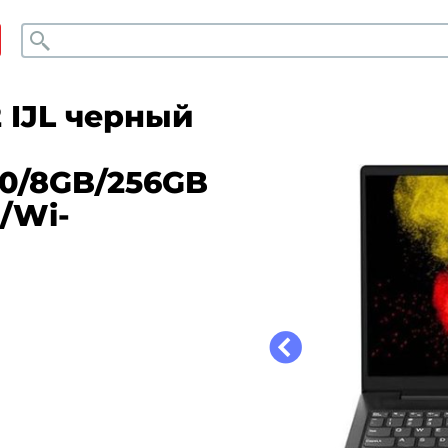
Поиск
 IJL черный
80/8GB/256GB
s/Wi-