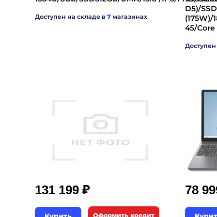
D5)/SSD
Доступен на складе в
7
магазинах
(175W)/
45/Core
Доступен
₽
131 199
78 9
Купить
Оформить кредит
Купи