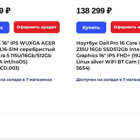
₽
₽
99
138 299
ть
Оформить кредит
Купить
Оформить 
 16" IPS WUXGA ACER
Ноутбук Dell Pro 16 Core U
FL16-51M серебристый
235U 16Gb SSD512Gb Inte
tra 5 115U/16Gb/512Gb
Graphics 16" IPS FHD+ (19
 int/noOS)
Linux silver WiFi BT Cam 
-
CD.003)
5654)
 на складе в
7
магазинах
Доступен на складе в
7
магаз