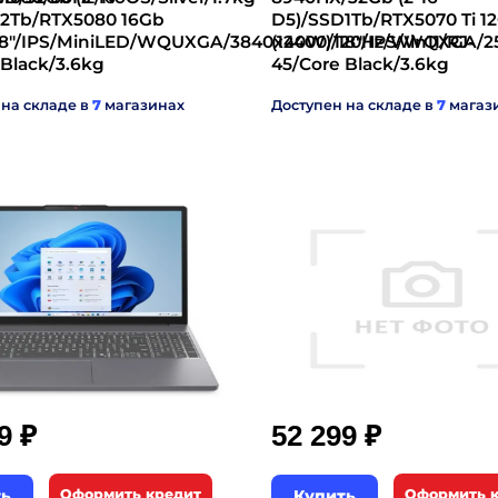
2Tb/RTX5080 16Gb
D5)/SSD1Tb/RTX5070 Ti 1
18"/IPS/MiniLED/WQUXGA/3840x2400/120Hz/Win11/RJ-
(140W)/18"/IPS/WQXGA/2
 Black/3.6kg
45/Core Black/3.6kg
 на складе в
7
магазинах
Доступен на складе в
7
магаз
₽
₽
99
52 299
ть
Оформить кредит
Купить
Оформить 