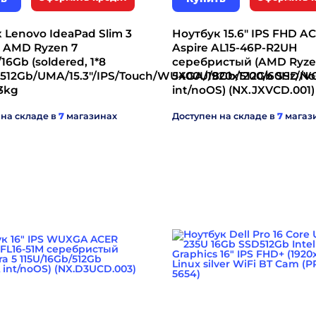
 Lenovo IdeaPad Slim 3
Ноутбук 15.6" IPS FHD A
 AMD Ryzen 7
Aspire AL15-46P-R2UH
16Gb (soldered, 1*8
серебристый (AMD Ryze
512Gb/UMA/15.3"/IPS/Touch/WUXGA/1920x1200/60Hz/N
5400U/8Gb/512Gb SSD/V
-
63kg
int/noOS) (NX.JXVCD.001)
 на складе в
7
магазинах
Доступен на складе в
7
магаз