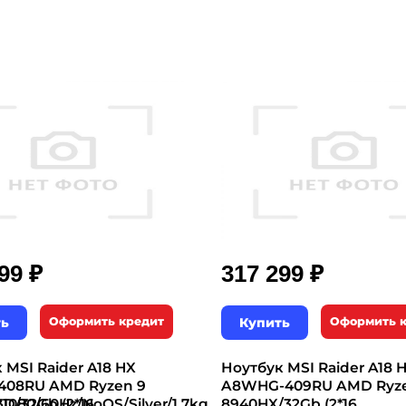
₽
₽
799
317 299
ть
Оформить кредит
Купить
Оформить 
 MSI Raider A18 HX
Ноутбук MSI Raider A18 
408RU AMD Ryzen 9
A8WHG-409RU AMD Ryze
1080/60Hz/NoOS/Silver/1.7kg
D/32Gb (2*16
8940HX/32Gb (2*16