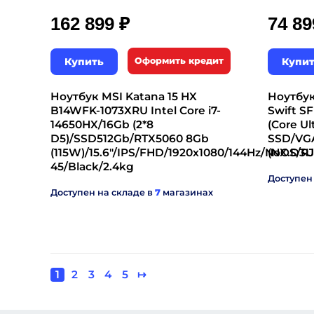
₽
162 899
74 8
Купить
Оформить кредит
Купи
Ноутбук MSI Katana 15 HX
Ноутбук
B14WFK-1073XRU Intel Core i7-
Swift S
14650HX/16Gb (2*8
(Core Ul
D5)/SSD512Gb/RTX5060 8Gb
SSD/VGA
(115W)/15.6"/IPS/FHD/1920x1080/144Hz/NoOS/RJ
(NX.D3U
45/Black/2.4kg
Доступен
Доступен на складе в
7
магазинах
Текущая
1
Page
2
Page
3
Page
4
Page
5
Следующая
↦
Нумерация
страница
страница
страниц