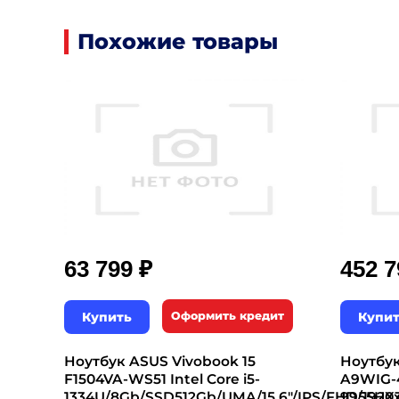
Похожие товары
₽
63 799
452 
Купить
Оформить кредит
Купи
Ноутбук ASUS Vivobook 15
Ноутбук
F1504VA-WS51 Intel Core i5-
A9WIG-
1334U/8Gb/SSD512Gb/UMA/15.6"/IPS/FHD/1920x
9955HX3