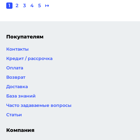
Текущая
1
Page
2
Page
3
Page
4
Page
5
Следующая
↦
Нумерация
страница
страница
страниц
Покупателям
Контакты
Кредит / рассрочка
Оплата
Возврат
Доставка
База знаний
Часто задаваемые вопросы
Статьи
Компания