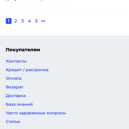
Текущая
1
Page
2
Page
3
Page
4
Page
5
Следующая
↦
Нумерация
страница
страница
страниц
Покупателям
Контакты
Кредит / рассрочка
Оплата
Возврат
Доставка
База знаний
Часто задаваемые вопросы
Статьи