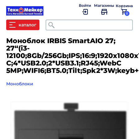
Войти
Магазины
Корзина
0
Поиск
каталог
Моноблок IRBIS SmartAIO 27;
27“(i3-
12100;8Gb/256Gb;IPS;16:9;1920x1080
C;4*USB2.0;2*USB3.1;RJ45;WebC
5MP;WIFI6;BT5.0;Tilt;Spk2*3W;keyb
Моноблоки