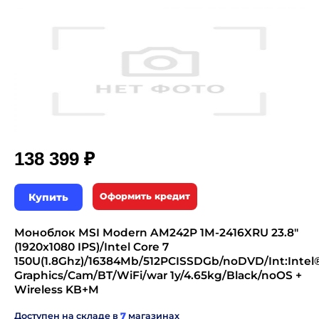
₽
138 399
Купить
Оформить кредит
Моноблок MSI Modern AM242P 1M-2416XRU 23.8"
(1920x1080 IPS)/Intel Core 7
150U(1.8Ghz)/16384Mb/512PCISSDGb/noDVD/Int:Intel
Graphics/Cam/BT/WiFi/war 1y/4.65kg/Black/noOS +
Wireless KB+M
Доступен на складе в
7
магазинах