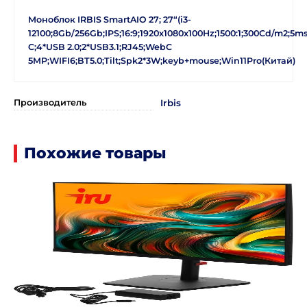
Моноблок IRBIS SmartAIO 27; 27“(i3-
12100;8Gb/256Gb;IPS;16:9;1920x1080x100Hz;1500:1;300Cd/m2;5m
C;4*USB 2.0;2*USB3.1;RJ45;WebC
5MP;WIFI6;BT5.0;Tilt;Spk2*3W;keyb+mouse;Win11Pro(Китай)
Производитель
Irbis
Похожие товары