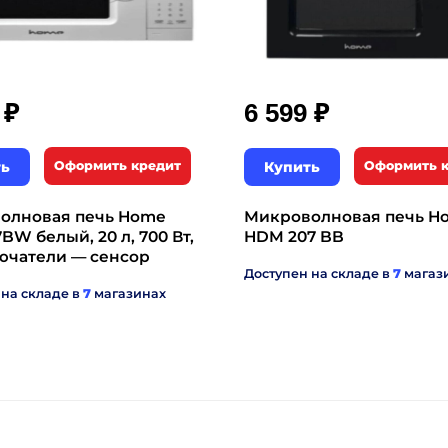
₽
₽
9
6 599
ть
Оформить кредит
Купить
Оформить 
олновая печь Home
Микроволновая печь H
W белый, 20 л, 700 Вт,
HDM 207 BB
ючатели — сенсор
Доступен на складе в
7
магаз
 на складе в
7
магазинах