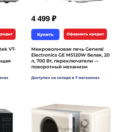
₽
4 499
кредит
Купить
Оформить кредит
ek VT-
Микроволновая печь General
Electronics GE MS120W белая, 20
ющая
л, 700 Вт, переключатели —
поворотный механизм
инах
Доступен на складе в
7
магазинах