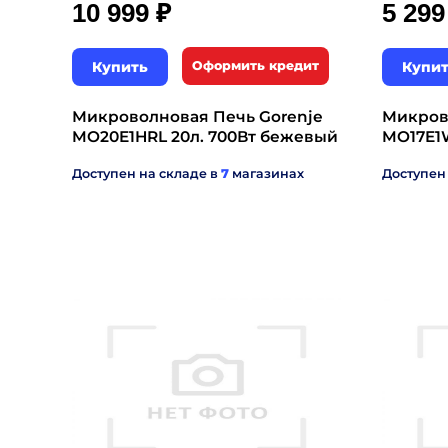
₽
10 999
5 29
Купить
Оформить кредит
Купи
Микроволновая Печь Gorenje
Микров
MO20E1HRL 20л. 700Вт бежевый
MO17E1
Доступен на складе в
7
магазинах
Доступен