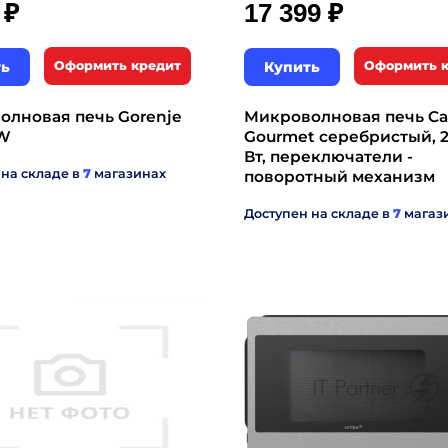
₽
₽
9
17 399
ть
Оформить кредит
Купить
Оформить 
олновая печь Gorenje
Микроволновая печь Ca
W
Gourmet серебристый, 2
Вт, переключатели -
 на складе в
7
магазинах
поворотный механизм
Доступен на складе в
7
магаз