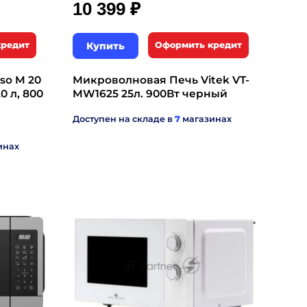
₽
10 399
кредит
Купить
Оформить кредит
so M 20
Микроволновая Печь Vitek VT-
0 л, 800
MW1625 25л. 900Вт черный
Доступен на складе в
7
магазинах
инах