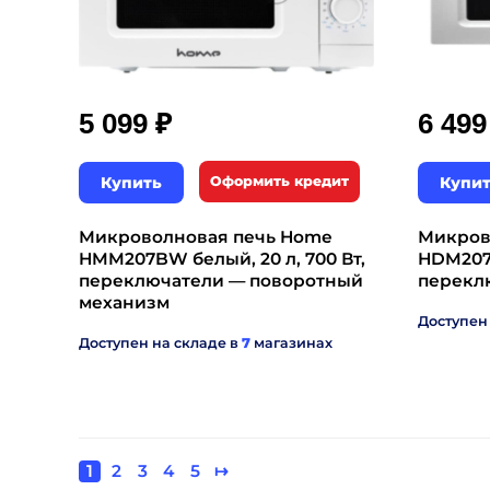
₽
5 099
6 49
Купить
Оформить кредит
Купи
Микроволновая печь Home
Микров
HMM207BW белый, 20 л, 700 Вт,
HDM207B
переключатели — поворотный
перекл
механизм
Доступен
Доступен на складе в
7
магазинах
Текущая
1
Page
2
Page
3
Page
4
Page
5
Следующая
↦
Нумерация