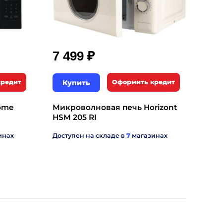
₽
7 499
кредит
Купить
Оформить кредит
ome
Микроволновая печь Horizont
HSM 205 RI
инах
Доступен на складе в
7
магазинах