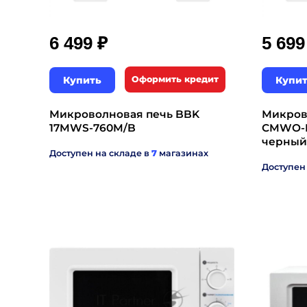
₽
6 499
5 69
Купить
Оформить кредит
Купи
Микроволновая печь BBK
Микров
17MWS-760M/B
CMWO-D
черный
Доступен на складе в
7
магазинах
Доступен