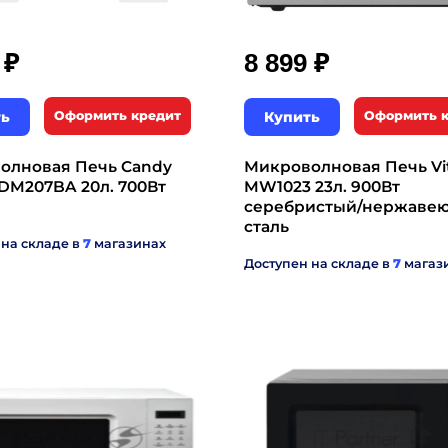
₽
₽
9
8 899
ть
Оформить кредит
Купить
Оформить 
олновая Печь Candy
Микроволновая Печь Vit
M207BA 20л. 700Вт
MW1023 23л. 900Вт
серебристый/нержаве
сталь
 на складе в
7
магазинах
Доступен на складе в
7
магаз