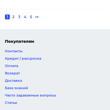
Текущая
1
Page
2
Page
3
Page
4
Page
5
Следующая
↦
Нумерация
страница
страница
страниц
Покупателям
Контакты
Кредит / рассрочка
Оплата
Возврат
Доставка
База знаний
Часто задаваемые вопросы
Статьи