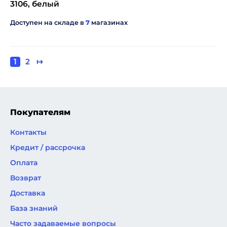
3106, белый
Доступен на складе в
7
магазинах
Текущая
1
Page
2
Следующая
↦
Нумерация
страница
страница
страниц
Покупателям
Контакты
Кредит / рассрочка
Оплата
Возврат
Доставка
База знаний
Часто задаваемые вопросы