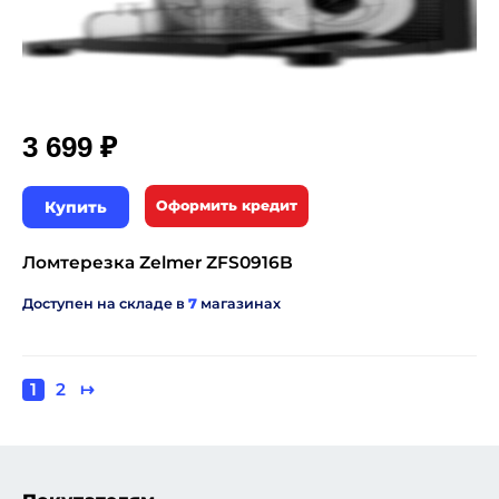
₽
3 699
Купить
Оформить кредит
Ломтерезка Zelmer ZFS0916B
Доступен на складе в
7
магазинах
Текущая
1
Page
2
Следующая
↦
Нумерация
страница
страница
страниц