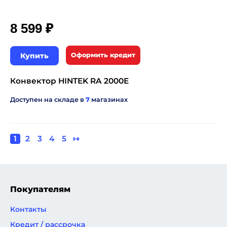
₽
8 599
Купить
Оформить кредит
Конвектор HINTEK RA 2000E
Доступен на складе в
7
магазинах
Текущая
1
Page
2
Page
3
Page
4
Page
5
Следующая
↦
Нумерация
страница
страница
страниц
Покупателям
Контакты
Кредит / рассрочка