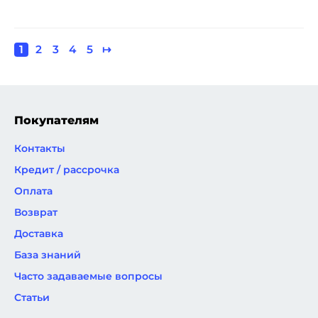
Текущая
1
Page
2
Page
3
Page
4
Page
5
Следующая
↦
Нумерация
страница
страница
страниц
Покупателям
Контакты
Кредит / рассрочка
Оплата
Возврат
Доставка
База знаний
Часто задаваемые вопросы
Статьи