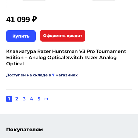
₽
41 099
Купить
Оформить кредит
Клавиатура Razer Huntsman V3 Pro Tournament
Edition – Analog Optical Switch Razer Analog
Optical
Доступен на складе в
7
магазинах
Текущая
1
Page
2
Page
3
Page
4
Page
5
Следующая
↦
Нумерация
страница
страница
страниц
Покупателям