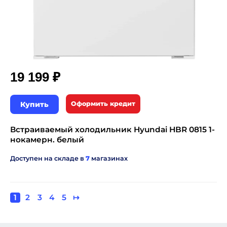
₽
19 199
Купить
Оформить кредит
Встраиваемый холодильник Hyundai HBR 0815 1-
нокамерн. белый
Доступен на складе в
7
магазинах
Текущая
1
Page
2
Page
3
Page
4
Page
5
Следующая
↦
Нумерация
страница
страница
страниц