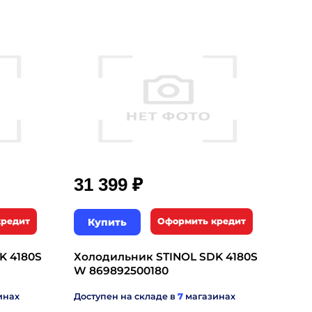
₽
31 399
кредит
Купить
Оформить кредит
K 4180S
Холодильник STINOL SDK 4180S
W 869892500180
инах
Доступен на складе в
7
магазинах