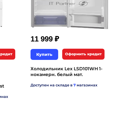
₽
11 999
кредит
Купить
Оформить кредит
Холодильник Lex LSD101WH 1-
нокамерн. белый мат.
Доступен на складе в
7
магазинах
st
инах