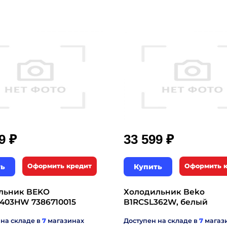
₽
₽
99
33 599
ть
Оформить кредит
Купить
Оформить 
льник BEKO
Холодильник Beko
403HW 7386710015
B1RCSL362W, белый
 на складе в
7
магазинах
Доступен на складе в
7
магаз