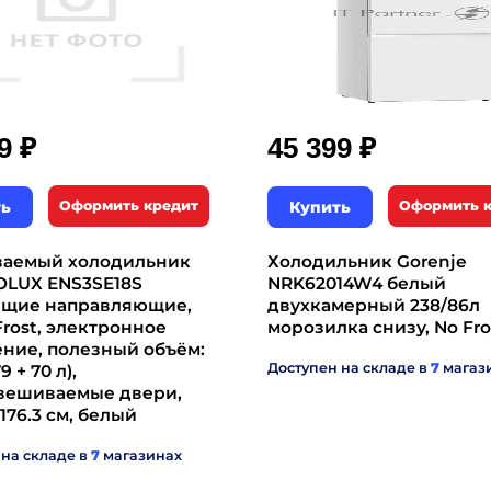
₽
₽
99
45 399
ть
Оформить кредит
Купить
Оформить 
ваемый холодильник
Холодильник Gorenje
OLUX ENS3SE18S
NRK62014W4 белый
ящие направляющие,
двухкамерный 238/86л
Frost, электронное
морозилка снизу, No Fro
ние, полезный объём:
Доступен на складе в
7
магаз
9 + 70 л),
вешиваемые двери,
x176.3 см, белый
 на складе в
7
магазинах