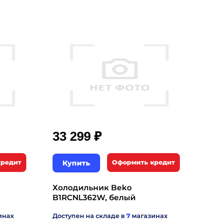
₽
33 299
кредит
Купить
Оформить кредит
Холодильник Beko
B1RCNL362W, белый
инах
Доступен на складе в
7
магазинах