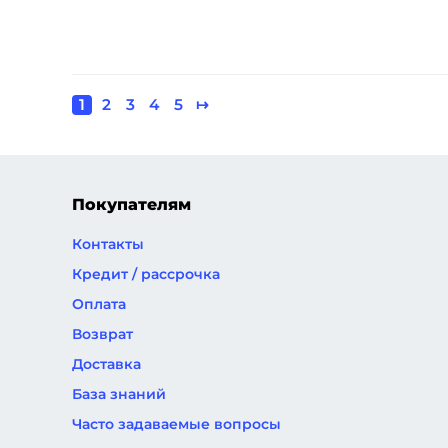
Текущая
1
Page
2
Page
3
Page
4
Page
5
Следующая
↦
Нумерация
страница
страница
страниц
Покупателям
Контакты
Кредит / рассрочка
Оплата
Возврат
Доставка
База знаний
Часто задаваемые вопросы