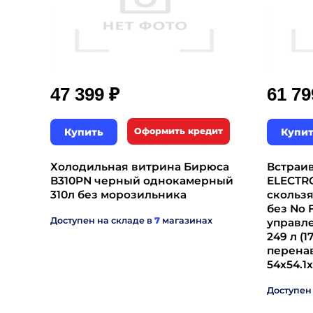
₽
47 399
61 7
Купить
Оформить кредит
Купи
Холодильная витрина Бирюса
Встраи
В310PN черный однокамерный
ELECTR
310л без морозильника
скольз
без No 
Доступен на складе в
7
магазинах
управле
249 л (17
перена
54x54.1
Доступен