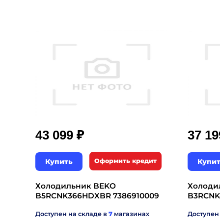
₽
43 099
37 1
Купить
Оформить кредит
Купи
Холодильник BEKO
Холоди
B5RCNK366HDXBR 7386910009
B3RCNK
Доступен на складе в
7
магазинах
Доступен