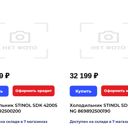
₽
₽
99
32 199
ть
Оформить кредит
Купить
Оформить 
льник STINOL SDK 4200S
Холодильник STINOL SD
92500200
NG 869892500190
 на складе в
7
магазинах
Доступен на складе в
7
магаз