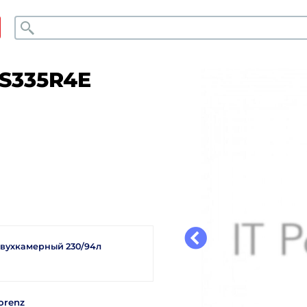
Поиск
 S335R4E
двухкамерный 230/94л
orenz