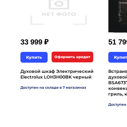
₽
33 999
51 7
Купить
Оформить кредит
Купи
Духовой шкаф Электрический
Встраи
Electrolux LOH3H00BK черный
духово
BSA6737E
Доступен на складе в
7
магазинах
конвек
гриль, 
Доступен