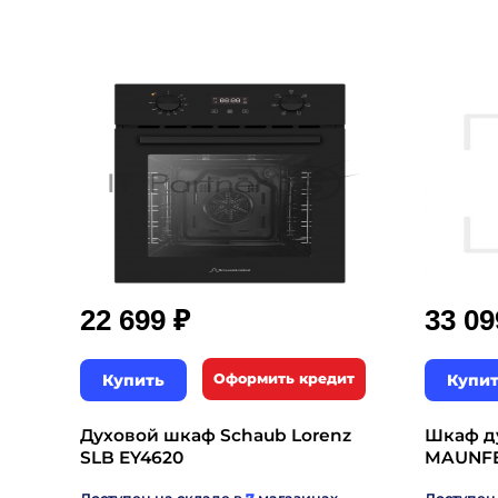
₽
22 699
33 0
Купить
Оформить кредит
Купи
Духовой шкаф Schaub Lorenz
Шкаф д
SLB EY4620
MAUNFE