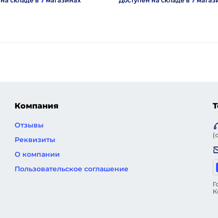
 на складе в
7
магазинах
Доступен на складе в
7
магаз
Компания
Т
Отзывы
(
Реквизиты
О компании
Пользовательское соглашение
Г
К