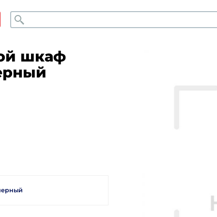
Поиск
ой шкаф
черный
 черный