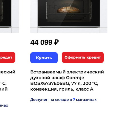
₽
44 099
кредит
Купить
Оформить кредит
ческий
Встраиваемый электрический
духовой шкаф Gorenje
°C,
BOSX6737E06BG, 77 л, 300 °C,
кий
конвекция, гриль, класс A
Доступен на складе в
7
магазинах
инах