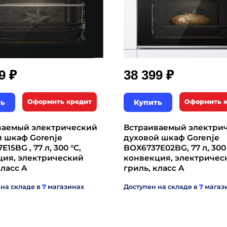
₽
₽
99
38 399
ть
Оформить кредит
Купить
Оформить 
ваемый электрический
Встраиваемый электри
й шкаф Gorenje
духовой шкаф Gorenje
15BG , 77 л, 300 °C,
BOX6737E02BG, 77 л, 300 
ция, электрический
конвекция, электричес
класс A
гриль, класс A
 на складе в
7
магазинах
Доступен на складе в
7
магаз