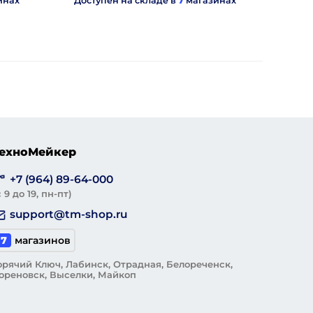
инах
Доступен на складе в
7
магазинах
ехноМейкер
+7 (964) 89-64-000
с 9 до 19, пн-пт)
support@tm-shop.ru
7
магазинов
орячий Ключ, Лабинск, Отрадная, Белореченск,
ореновск, Выселки, Майкоп