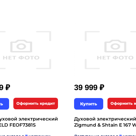
₽
₽
99
39 999
ть
Оформить кредит
Купить
Оформить 
уховой электрический
Духовой электрически
LD FEOF7381S
Zigmund & Shtain E 167 