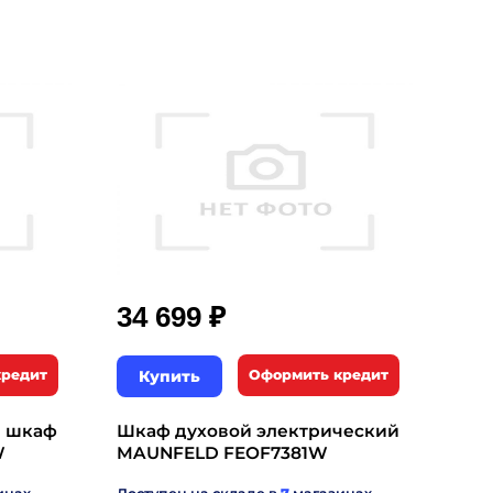
₽
34 699
кредит
Купить
Оформить кредит
й шкаф
Шкаф духовой электрический
W
MAUNFELD FEOF7381W