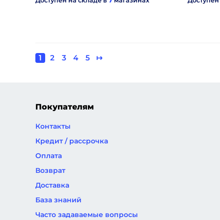
Доступен на складе в
7
магазинах
Доступен
Текущая
1
Page
2
Page
3
Page
4
Page
5
Следующая
↦
Нумерация
страница
страница
страниц
Покупателям
Контакты
Кредит / рассрочка
Оплата
Возврат
Доставка
База знаний
Часто задаваемые вопросы