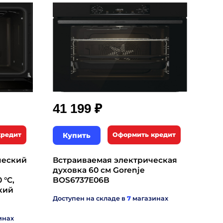
₽
41 199
кредит
Купить
Оформить кредит
ческий
Встраиваемая электрическая
духовка 60 см Gorenje
 °C,
BOS6737E06B
кий
Доступен на складе в
7
магазинах
инах