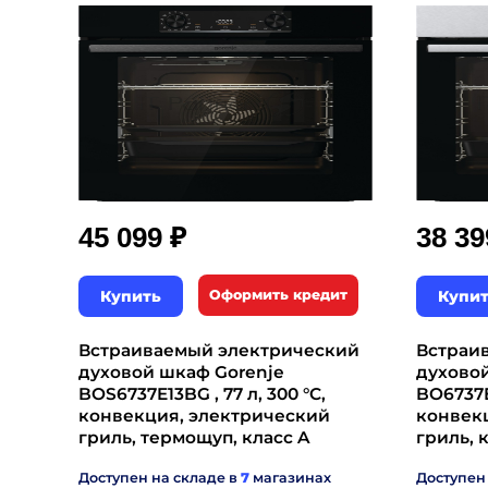
₽
45 099
38 3
Купить
Оформить кредит
Купи
Встраиваемый электрический
Встраи
духовой шкаф Gorenje
духово
BOS6737E13BG , 77 л, 300 °C,
BO6737E0
конвекция, электрический
конвек
гриль, термощуп, класс A
гриль, 
Доступен на складе в
7
магазинах
Доступен