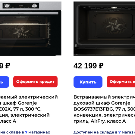
₽
₽
99
42 199
ть
Оформить кредит
Купить
Оформить 
ваемый электрический
Встраиваемый электри
й шкаф Gorenje
духовой шкаф Gorenje
2X, 77 л, 300 °C,
BOS6737E13FBG, 77 л, 300
ция, электрический
конвекция, электричес
класс A
гриль, AirFry, класс A
 на складе в
7
магазинах
Доступен на складе в
7
магаз