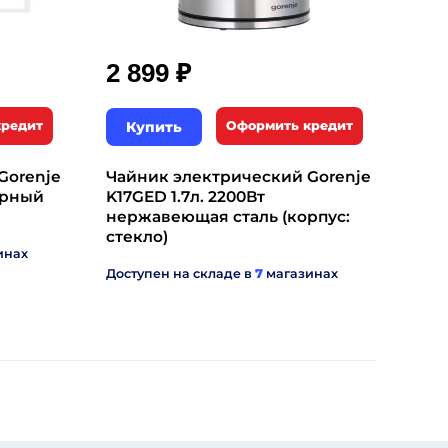
₽
2 899
кредит
Купить
Оформить кредит
Gorenje
Чайник электрический Gorenje
ерный
K17GED 1.7л. 2200Вт
нержавеющая сталь (корпус:
стекло)
инах
Доступен на складе в
7
магазинах