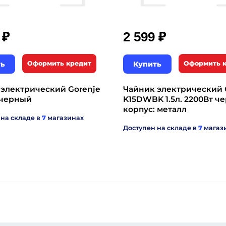
₽
₽
9
2 599
ть
Оформить кредит
Купить
Оформить 
 электрический Gorenje
Чайник электрический 
 черный
K15DWBK 1.5л. 2200Вт ч
корпус: металл
 на складе в
7
магазинах
Доступен на складе в
7
магаз