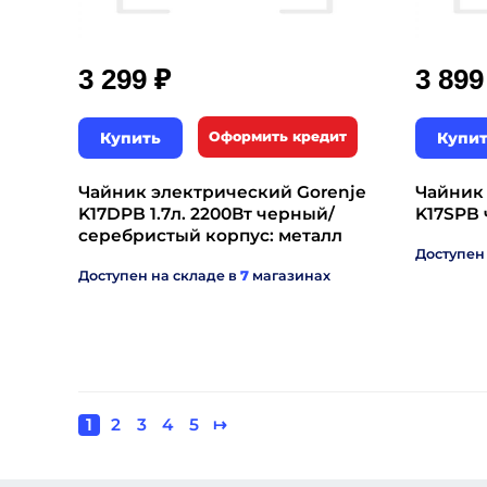
₽
3 299
3 89
Купить
Оформить кредит
Купи
Чайник электрический Gorenje
Чайник
K17DPB 1.7л. 2200Вт черный/
K17SPB
серебристый корпус: металл
Доступен
Доступен на складе в
7
магазинах
Текущая
1
Page
2
Page
3
Page
4
Page
5
Следующая
↦
Нумерация
страница
страница
страниц