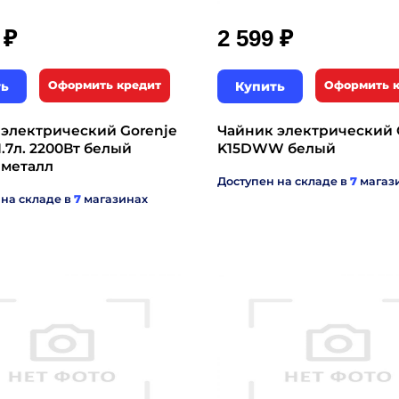
₽
₽
9
2 599
ть
Оформить кредит
Купить
Оформить 
 электрический Gorenje
Чайник электрический 
1.7л. 2200Вт белый
K15DWW белый
 металл
Доступен на складе в
7
магаз
 на складе в
7
магазинах