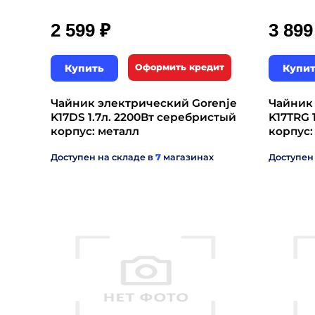
₽
2 599
3 89
Купить
Оформить кредит
Купи
Чайник электрический Gorenje
Чайник
K17DS 1.7л. 2200Вт серебристый
K17TRG 
корпус: металл
корпус:
Доступен на складе в
7
магазинах
Доступен