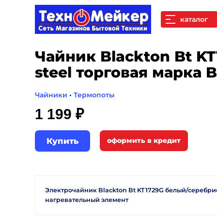
каталог
Чайник Blackton Bt KT
steel торговая марка 
Чайники
•
Термопоты
1 199 ₽
Купить
Электрочайник Blackton Bt KT1729G белый/серебристы
нагревательный элемент