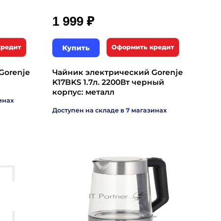
₽
1 999
кредит
Купить
Оформить кредит
Gorenje
Чайник электрический Gorenje
K17BKS 1.7л. 2200Вт черный
корпус: металл
инах
Доступен на складе в
7
магазинах