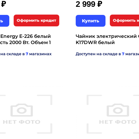
₽
₽
9
2 999
ть
Оформить кредит
Купить
Оформить 
Energy E-226 белый
Чайник электрический 
ть 2000 Вт. Объем 1
K17DWR белый
 на складе в
7
магазинах
Доступен на складе в
7
магаз