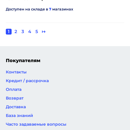
Доступен на складе в
7
магазинах
Текущая
1
Page
2
Page
3
Page
4
Page
5
Следующая
↦
Нумерация
страница
страница
страниц
Покупателям
Контакты
Кредит / рассрочка
Оплата
Возврат
Доставка
База знаний
Часто задаваемые вопросы